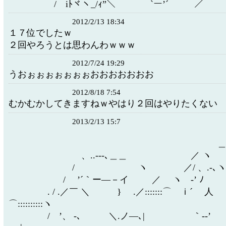
/ iﾄヾヽ_/ｨ”＼ `ー’´ ／
2012/2/13 18:34
１７位でしたｗ
２回やろうとは思わんわｗｗｗ
2012/7/24 19:29
うおぉぉぉぉぉぉぉおおおおおおお
2012/8/18 7:54
むかむかしてきますねｗやはり２回はやりたくない
2013/2/13 15:7
＿＿＿＿
、..-‐-､＿＿ ／ ヽ
/ ヽ ／/ 、.-､ヽ ’ /、.
/ ’´｀ー―－イ ／ ヽゞ-’ ﾉ ヽゞ
. / .／￣ ＼ } .／:::::::⌒ ｉ´ 
⌒::::::::::ヽ
/ ’、 -､ ＼.ノ―､| ｀‐‐