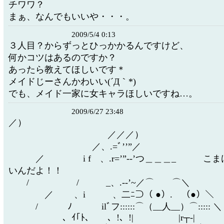
チワワ？
まぁ、なんでもいいや・・・。
2009/5/4 0:13
３人目？からずっとひっかかるんですけど、
何かコツはあるのですか？
あったら教えてほしいです＊
メイドじーさんかわいい(´Д｀*)
でも、メイド一家に女キャラほしいですね…。
2009/6/27 23:48
／）
／／／）
／、.=ﾞ’’”／
／ i f 、.r=’”-‐’つ＿＿＿_ こま
いんだよ！！
/ / _、.-‐’~／⌒ ⌒＼
／ 、i 、二ﾆ⊃（ ●）. （●）＼
/ ﾉ ilﾞフ::::::⌒（__人__）⌒::::: ＼
、ｲ｢ﾄ､ 、!、!| |r┬-|