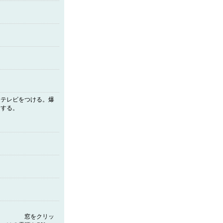
。テレビをつける。爆
クする。
。
ます。
リッ