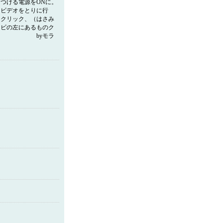
つける電源をONに。
。ビデオをとりに行
をクリック、（はさみ
レビの左にあるものク
成功 byモラ