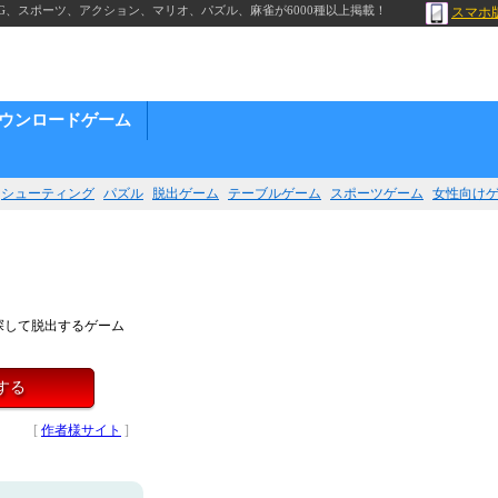
G、スポーツ、アクション、マリオ、パズル、麻雀が6000種以上掲載！
スマホ
ウンロードゲーム
シューティング
パズル
脱出ゲーム
テーブルゲーム
スポーツゲーム
女性向け
探して脱出するゲーム
する
[
作者様サイト
]