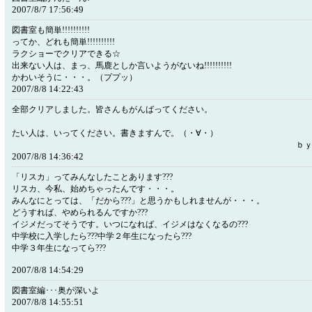
2007/8/7 17:56:49
図書室も簡単!!!!!!!!!!
ってか、どれも簡単!!!!!!!!!!
ラクショーでクリアできる☆
出来ない人は、まっ、馬鹿としか言いようがないね!!!!!!!!!!
かわいそうに・・・。（ププッ）
2007/8/8 14:22:43
全部クリアしました。皆さんもがんばって
攻略が
たい人は、いってください。書きますんで
ｂｙモララ
2007/8/8 14:36:42
「リスカ」ってみんなしたことあります???
リスカ、今私、始めちゃったんです・・・。
みんなにとっては、「だから???」と思うかもしれませんが・・・。
どうすれば、やめられるんですか???
イジメだってそうです。いつになれば、イジメはなくなるの???
中学校に入学したら???中学２年生になったら???
中学３年生になってら???
2007/8/8 14:54:29
図書室編･･･奥が深いよ
2007/8/8 14:55:51