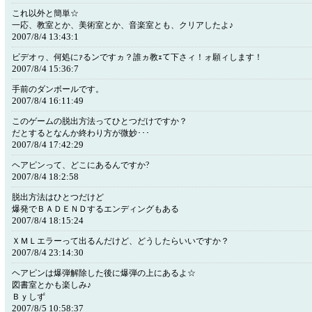
これ以外と簡単☆
一応、教室とか、美術室とか、音楽室とも、クリアしたよ♪
2007/8/4 13:43:1
ビデオヮ、何処にｧるンですヵ？誰ヵ教ｪて下さィ！ォ願ィします！
2007/8/4 15:36:7
手前のダンボールです。
2007/8/4 16:11:49
このゲームの脱出方法ってひとつだけですか？
だとするとなんか終わり方が微妙･･･
2007/8/4 17:42:29
ヘアピンって、どこにあるんですか?
2007/8/4 18:2:58
脱出方法はひとつだけど
爆発でＢＡＤＥＮＤするエンディングもある
2007/8/4 18:15:24
ＸＭＬエラーって出るんだけど、どうしたらいいですか？
2007/8/4 23:14:30
ヘアピンは爆弾解除した後に爆弾の上にあるよ☆
図書室とかも楽しみ♪
Ｂｙしず
2007/8/5 10:58:37