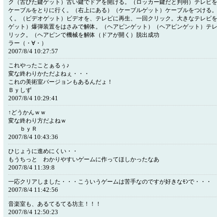
ク（古びた鍵ゲット）古い鍵でドアを開ける。（ロッカー鍵だと判明）テレビを
ケーブルをとりに行く。（右上にある）（ケーブルゲット）ケーブルをつける
く。（ビデオゲット）ビデオを、テレビに再生、一回クリック。大きなテレビ
ゲット）爆弾装置をはさみで解体。（ヘアピンゲット）（ヘアピンゲット）テ
リック。（ヘアピンで機械を解体（ドアが開く）脱出
ラー（・∀・）
2007/8/4 10:27:57
これやったことぁるぅ♪
変な終わりかただよねぇ・・・
これの美術室バージョンもあるんだょ！
Ｂｙしず
2007/8/4 10:29:41
↑どうかんｗｗ
変な終わり方だよねｗ
ｂｙＲ
2007/8/4 10:43:36
ひじょうに進めにくい・・
もうちっと わかりやすいゲームに作ってほしかったなあ
2007/8/4 11:39:8
一応クリアしました・・・こういうゲームは苦手なのですが好きなﾓﾝで・・・
2007/8/4 11:42:56
音楽室も、あるてるてる坊主！！！
2007/8/4 12:50:23