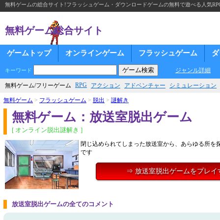
無料ゲームの総合サイト!フラッシュゲーム・ダウンロードゲームの無料で遊べる人気RP
無料ゲーム総合サイト
ゲームトップ
オンラインゲーム
フラッシュゲーム
ダ
ジャンル詳細
キーワード
RPG
無料ゲーム/フリーゲーム
アクション
アドベンチャー
シミュレーション
無料ゲーム
>
フラッシュゲーム
>
脱出
>
謎解き
無料ゲーム：放送室脱出ゲーム
[ オンライン脱出謎解き ]
閉じ込められてしまった放送室から、あらゆる所を
です
⇒ 放送室脱出ゲームをプレイ
放送室脱出ゲームの全てのコメント