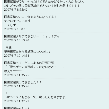
図書室編がでた！やったけどできたかどうかよくわからない。
だけどその前に音楽室編ができない！だれか助けて！！！
2007/8/7 8:55:42
図書室編ついにできるようになってる！
すごいすごぉい☆彡
ＢＹしず
2007/8/7 10:8:18
図書室編クリアできないー ｂｙサミディ
2007/8/7 10:13:20
↑同感；
塚美術室出たら放送室についたし；
2007/8/7 10:14:34
図書室編って、どこにあるの??????????
「「脱出ゲーム大百科」」にないけど・・・。
教えて!!!!!!!!!!
2007/8/7 11:35:25
図書室編脱出できました！！
2007/8/7 11:35:26
↑↑
TOPページにもどる で、戻ったらありますよ。
2007/8/7 11:37:27
図書室編かんたーん!