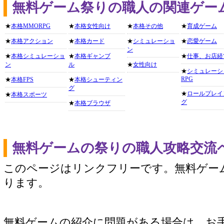
無料ゲーム祭りの職人の関連ゲー
★
本格MMORPG
★
本格女性向け
★
本格その他
★
育成ゲーム
★
本格アクション
★
本格カード
★
シミュレーショ
★
恋愛ゲーム
ン
★
本格シミュレーショ
★
本格ギャンブ
★
仕事、お店経
ン
ル
★
女性向け
★
シミュレーシ
RPG
★
本格FPS
★
本格シューティン
グ
★
ロールプレイ
★
本格スポーツ
グ
★
本格ブラウザ
無料ゲームの祭りの職人攻略交流
このページはリンクフリーです。無料ゲー
ります。
無料ゲームの紹介に問題がある場合は、お