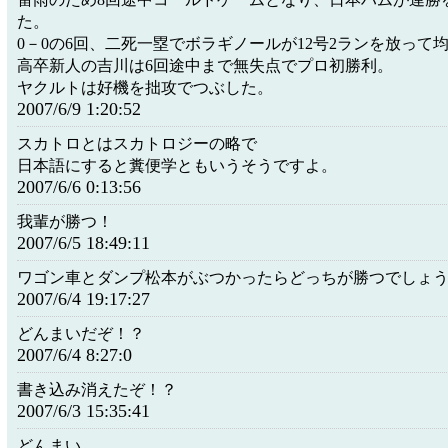
た。
0－0の6回、二死一塁でボラギノールが12号2ランを放って
高卒新人の吉川は6回途中まで無失点でプロ初勝利。
ヤクルトは好機を拙攻でつぶした。
2007/6/9 1:20:52
スカトロとはスカトロジーの略で
日本語にすると糞便学ともいうそうですよ。
2007/6/6 0:13:56
我輩が勝つ！
2007/6/5 18:49:11
ワゴン車とダンプ松本がぶつかったらどっちが勝つでしょ
2007/6/4 19:17:27
どんまいだぞ！？
2007/6/4 8:27:0
書き込み消えたぞ！？
2007/6/3 15:35:41
どんまい