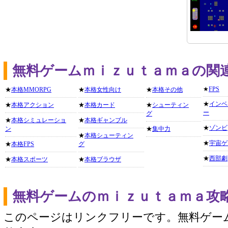
無料ゲームｍｉｚｕｔａｍａの関
★
FPS
★
本格MMORPG
★
本格女性向け
★
本格その他
★
インベ
★
本格アクション
★
本格カード
★
シューティン
ー
グ
★
本格シミュレーショ
★
本格ギャンブル
★
ゾンビ
ン
★
集中力
★
本格シューティン
★
宇宙ゲ
★
本格FPS
グ
★
西部劇
★
本格スポーツ
★
本格ブラウザ
無料ゲームのｍｉｚｕｔａｍａ攻
このページはリンクフリーです。無料ゲー