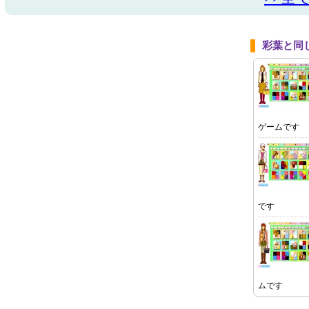
彩葉と同
ゲームです
です
ムです