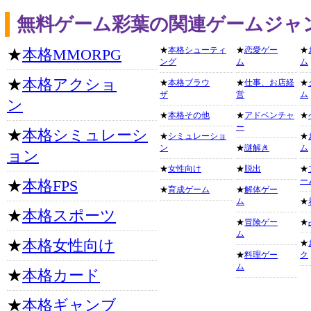
無料ゲーム彩葉の関連ゲームジャ
★
本格シューティ
★
恋愛ゲー
★
★
本格MMORPG
ング
ム
ム
★
本格アクショ
★
本格ブラウ
★
仕事、お店経
★
ザ
営
ム
ン
★
本格その他
★
アドベンチャ
★
ー
★
本格シミュレーシ
★
シミュレーショ
★
ン
★
謎解き
ム
ョン
★
女性向け
★
脱出
★
ー
★
本格FPS
★
育成ゲーム
★
解体ゲー
ム
★
★
本格スポーツ
★
冒険ゲー
★
ム
★
本格女性向け
★
★
料理ゲー
ク
ム
★
本格カード
★
本格ギャンブ