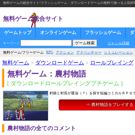
無料ゲームの総合サイト!フラッシュゲーム・ダウンロードゲームの無料で遊べる人気RP
無料ゲーム総合サイト
ゲームトップ
オンラインゲーム
フラッシュゲーム
ダ
ジャンル詳細
キーワード
RPG
無料ゲーム/フリーゲーム
アクション
アドベンチャー
シミュレーション
無料ゲーム
>
ダウンロードゲーム
>
ロールプレイング
無料ゲーム：農村物語
[ ダウンロードロールプレイングプチゲーム ]
村娘と村長が醤油（？）を探す短編コミカルＲＰＧ
⇒ 農村物語をプレイする
農村物語の全てのコメント