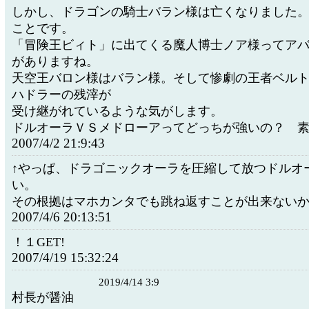
しかし、ドラゴンの騎士バラン様は亡くなりました
ことです。
「冒険王ビィト」に出てくる魔人博士ノア様ってア
がありますね。
天空王バロン様はバラン様。そして惨劇の王者ベル
ハドラーの残滓が
受け継がれているような気がします。
ドルオーラＶＳメドローアってどっちが強いの？ 
2007/4/2 21:9:43
↑やっぱ、ドラゴニックオーラを圧縮して放つドルオ
い。
その根拠はマホカンタでも跳ね返すことが出来ない
2007/4/6 20:13:51
！１GET!
2007/4/19 15:32:24
2019/4/14 3:9
村長が醤油