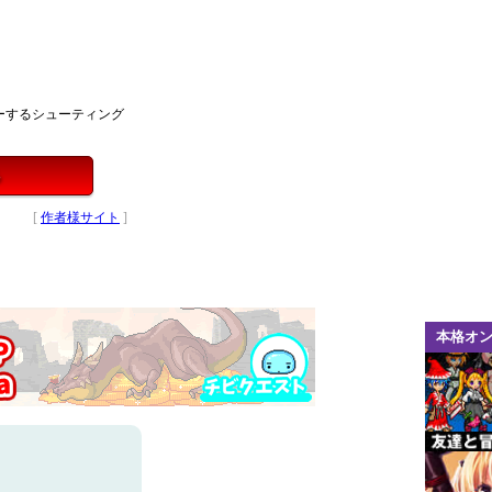
ーするシューティング
る
[
作者様サイト
]
本格オ