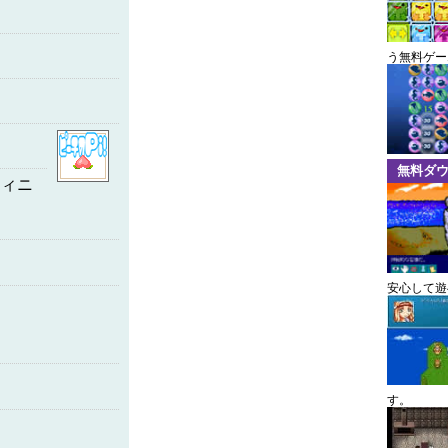
う無料ゲー
無料ダ
ティニ
安心して遊
す。