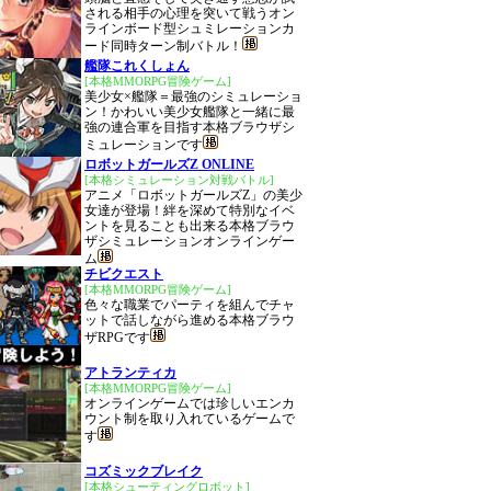
される相手の心理を突いて戦うオン
ラインボード型シュミレーションカ
ード同時ターン制バトル！
艦隊これくしょん
[本格MMORPG冒険ゲーム]
美少女×艦隊＝最強のシミュレーショ
ン！かわいい美少女艦隊と一緒に最
強の連合軍を目指す本格ブラウザシ
ミュレーションです
ロボットガールズZ ONLINE
[本格シミュレーション対戦バトル]
アニメ「ロボットガールズZ」の美少
女達が登場！絆を深めて特別なイベ
ントを見ることも出来る本格ブラウ
ザシミュレーションオンラインゲー
ム
チビクエスト
[本格MMORPG冒険ゲーム]
色々な職業でパーティを組んでチャ
ットで話しながら進める本格ブラウ
ザRPGです
アトランティカ
[本格MMORPG冒険ゲーム]
オンラインゲームでは珍しいエンカ
ウント制を取り入れているゲームで
す
コズミックブレイク
[本格シューティングロボット]