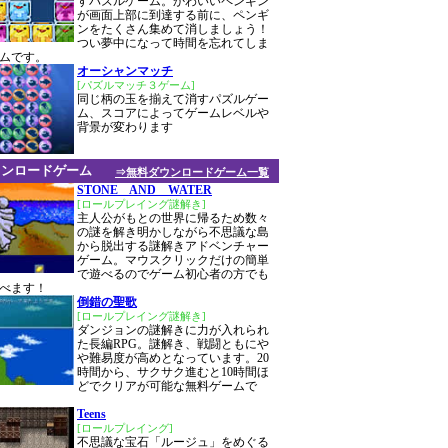
すパズルゲーム。かわいいペンギン
が画面上部に到達する前に、ペンギ
ンをたくさん集めて消しましょう！
つい夢中になって時間を忘れてしま
ムです。
オーシャンマッチ
[パズルマッチ３ゲーム]
同じ柄の玉を揃えて消すパズルゲー
ム、スコアによってゲームレベルや
背景が変わります
ウンロードゲーム
⇒無料ダウンロードゲーム一覧
STONE AND WATER
[ロールプレイング謎解き]
主人公がもとの世界に帰るため数々
の謎を解き明かしながら不思議な島
から脱出する謎解きアドベンチャー
ゲーム。マウスクリックだけの簡単
で遊べるのでゲーム初心者の方でも
べます！
倒錯の聖歌
[ロールプレイング謎解き]
ダンジョンの謎解きに力が入れられ
た長編RPG。謎解き、戦闘ともにや
や難易度が高めとなっています。20
時間から、サクサク進むと10時間ほ
どでクリアが可能な無料ゲームで
Teens
[ロールプレイング]
不思議な宝石「ルージュ」をめぐる