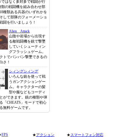
多ではなく多対多で戦闘が行
種類の戦闘機を組み合わせ部
18種類ある兵器のいずれかを
そして部隊のフォーメーショ
戦闘を行いましょう！
Alien Attack
山陰や岩場から出現す
る敵戦闘機を銃で撃墜
していくシューティン
グフラッシュゲーム。
クトでバンバン撃墜できるの
白さ！
シィングシィング
いろんな銃を使って戦
うガンアクションゲー
ム。キャラクターの髪
型や服などもコーディ
とができます。銃の種類や弾
る「CHEATS」モードで初心
る無料ゲームです。
★
FPS
★
アクション
★
スマートフォン対応