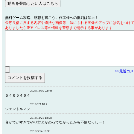
無料ゲーム攻略、感想を書こう。作者様への批判は禁止！
公序良俗に反する内容や違法な画像等、法にふれる画像のアップには気をつけ
ありましたらIPアドレス等の情報を警察まで開示する事があります
>>最近コ
2023/12/16 23:40
５４６５４６４
2019/2/3 18:7
ジェントルマン
2013/12/21 18:28
音がでかすぎでやり方とかのってなかったから不便なっしー！
2013/3/14 18:39