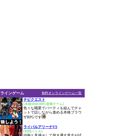
ンラインゲーム
無料オンラインゲーム一覧
チビクエスト
[本格MMORPG冒険ゲーム]
色々な職業でパーティを組んでチャ
ットで話しながら進める本格ブラウ
ザRPGです
ライバルアリーナVS
[対戦バトル]
頭脳と直感そして突き通す意志が試