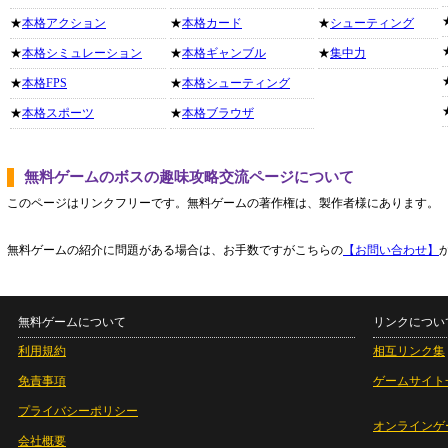
★
本格アクション
★
本格カード
★
シューティング
★
本格シミュレーション
★
本格ギャンブル
★
集中力
★
本格FPS
★
本格シューティング
★
本格スポーツ
★
本格ブラウザ
無料ゲームのボスの趣味攻略交流ページについて
このページはリンクフリーです。無料ゲームの著作権は、製作者様にあります。
無料ゲームの紹介に問題がある場合は、お手数ですがこちらの
【お問い合わせ】
無料ゲームについて
リンクについ
利用規約
相互リンク集
免責事項
ゲームサイト
プライバシーポリシー
オンラインゲ
会社概要