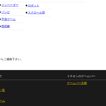
★
インベーダー
★
ロボット
★
ゾンビ
★
スクロール型
★
宇宙ゲーム
★
西部劇
からご連絡下さい。
て
イチオシのゲームバー
ゲームバー京都
一覧
ーム