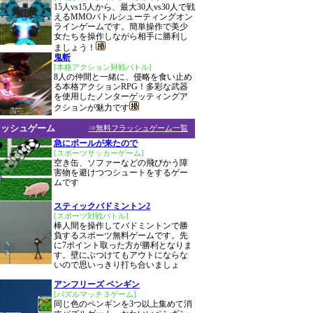
15人vs15人から、最大30人vs30人で戦
えるMMOバトルシューティングオン
ラインゲームです。簡単操作で美少
女たちを操作しながら相手に勝利し
ましょう！
鬼斬
[本格アクション対戦バトル]
8人の仲間と一緒に、侵略を食い止め
る本格アクションRPG！多彩な武器
を使用したノンターゲッティングア
クションが魅力です
ラッシュゲーム
⇒無料フラッシュゲーム一覧
急にボールが来たので
[スポーツサッカーゲーム]
空き缶、ソファーなどの飛びかう障
害物を避けつつシュートをするゲー
ムです
スティックバドミントン2
[スポーツ対戦バトル]
棒人間を操作してバドミントンで勝
負するスポーツ無料ゲームです。先
に7ポイント取った方が勝利となりま
す。壁にぶつけてもアウトにならな
いので思いっきり打ち合いましょ
アンフリーズ ペンギン
[パズルマッチ３ゲーム]
同じ色のペンギンを3つ以上集めて消