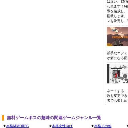
は違い、1対
われます！6
隊を編成し、
搭載します。
ンを決定し、
派手なエフェ
が癖になる面
ネートするこ
数を変更でき
者でも楽しめ
無料ゲームボスの趣味の関連ゲームジャンル一覧
★
本格MMORPG
★
本格女性向け
★
本格その他