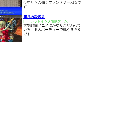
少年たちの描くファンタジーRPGで
す
満月の殺戮２
[ロールプレイング冒険ゲーム]
大型戦闘アニメにかなりこだわって
いる、５人パーティーで戦うＲＰＧ
です