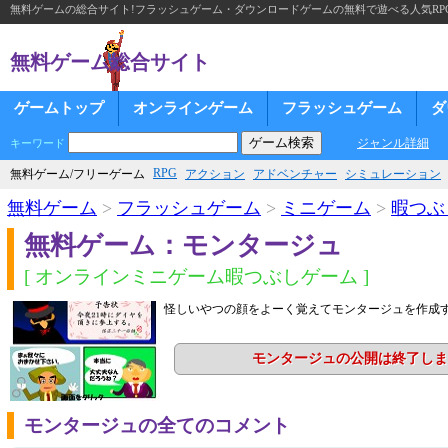
無料ゲームの総合サイト!フラッシュゲーム・ダウンロードゲームの無料で遊べる人気RP
無料ゲーム総合サイト
ゲームトップ
オンラインゲーム
フラッシュゲーム
ダ
ジャンル詳細
キーワード
RPG
無料ゲーム/フリーゲーム
アクション
アドベンチャー
シミュレーション
無料ゲーム
>
フラッシュゲーム
>
ミニゲーム
>
暇つぶ
無料ゲーム：モンタージュ
[ オンラインミニゲーム暇つぶしゲーム ]
怪しいやつの顔をよーく覚えてモンタージュを作成
モンタージュの公開は終了しま
モンタージュの全てのコメント