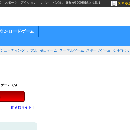
G、スポーツ、アクション、マリオ、パズル、麻雀が6000種以上掲載！
スマホ
ウンロードゲーム
シューティング
パズル
脱出ゲーム
テーブルゲーム
スポーツゲーム
女性向け
スゲームです
る
[
作者様サイト
]