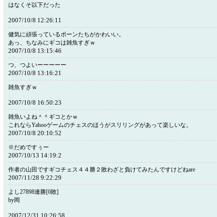
はなくそ以下だった
2007/10/8 12:26:11
健気に頑張っているポーンたちがかわいい。
あっ、ちなみにギコは雑魚すぎｗ
2007/10/8 13:15:46
つ、つよいーーーーー
2007/10/8 13:16:21
雑魚すぎｗ
2007/10/8 16:50:23
雑魚いよね＾＾ギコとかｗ
これならYahooゲームのチェスのほうがスリリングがあって楽しいな。
2007/10/8 20:10:52
※だめですぅー
2007/10/13 14:19:2
作者の山田ですギコチェス４４勝２敗わざと負けてみたんですけどねare
2007/11/28 9:22:29
よし27898連勝[0敗]
by岡
2007/12/31 10:26:58