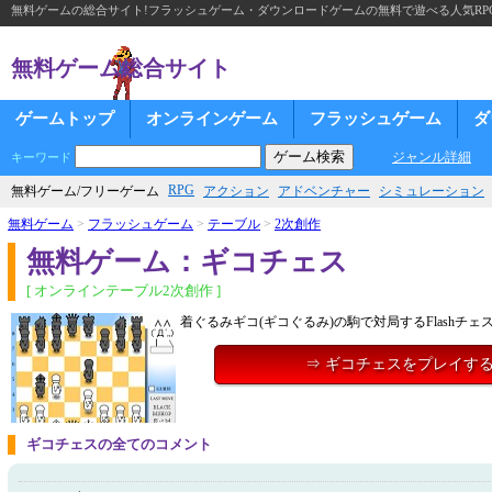
無料ゲームの総合サイト!フラッシュゲーム・ダウンロードゲームの無料で遊べる人気RP
無料ゲーム総合サイト
ゲームトップ
オンラインゲーム
フラッシュゲーム
ダ
ジャンル詳細
キーワード
RPG
無料ゲーム/フリーゲーム
アクション
アドベンチャー
シミュレーション
無料ゲーム
>
フラッシュゲーム
>
テーブル
>
2次創作
無料ゲーム：ギコチェス
[ オンラインテーブル2次創作 ]
着ぐるみギコ(ギコぐるみ)の駒で対局するFlashチェ
⇒ ギコチェスをプレイす
ギコチェスの全てのコメント