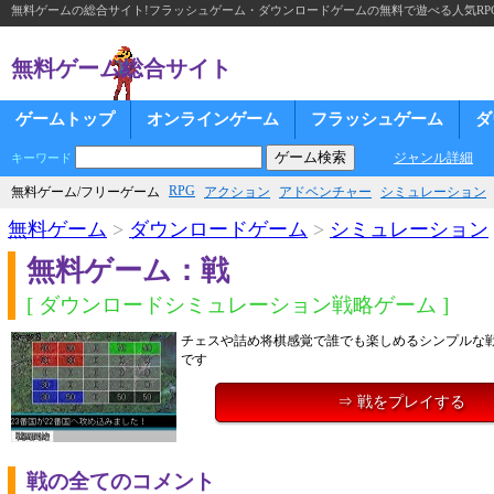
無料ゲームの総合サイト!フラッシュゲーム・ダウンロードゲームの無料で遊べる人気RP
無料ゲーム総合サイト
ゲームトップ
オンラインゲーム
フラッシュゲーム
ダ
ジャンル詳細
キーワード
RPG
無料ゲーム/フリーゲーム
アクション
アドベンチャー
シミュレーション
無料ゲーム
>
ダウンロードゲーム
>
シミュレーション
無料ゲーム：戦
[ ダウンロードシミュレーション戦略ゲーム ]
チェスや詰め将棋感覚で誰でも楽しめるシンプルな
です
⇒ 戦をプレイする
戦の全てのコメント