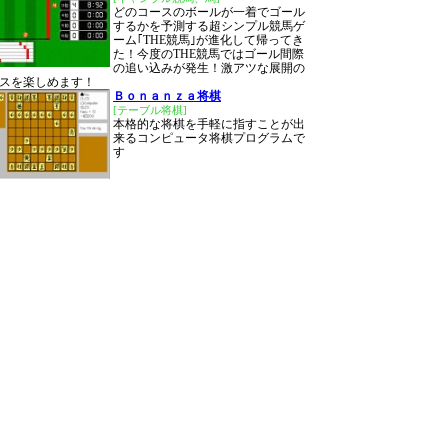
どのコースのボールが一着でゴール
するかを予測する超シンプル競馬ゲ
ーム｢THE競馬｣が進化して帰ってき
た！今度のTHE競馬ではゴール間際
の追い込みが発生！激アツな展開の
スを楽しめます！
Ｂｏｎａｎｚａ将棋
[テーブル将棋]
本格的な将棋を手軽に指すことが出
来るコンピュータ将棋プログラムで
す