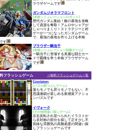
ラウザゲームです
ガンダムジオラマフロント
[本格シミュレーションロボット]
歴代ガンダム集結！敵の基地を攻略
して資源を奪取！アムロやシャアが
しゃべりまくり！ストラテジーと村
ゲーが一つになったガンダムゲーム
で、最強の基地を作り上げる本格
Gです
ブラウザ一騎当千
[本格シミュレーション戦略ゲーム]
一騎当千に登場する美麗な闘士カー
ドで覇権を争う本格ブラウザゲーム
です
料フラッシュゲーム
⇒無料フラッシュゲーム一覧
Graviators
[パズル暇つぶしゲーム]
落ちモノでも昇りモノでもない、不
思議連鎖が楽しめる新感覚アクショ
ンパズルです
イヴォーク
[その他間違い探しゲーム]
左右反転され並べられたイラストか
ら非対称の部分を探して正す少し不
気味な雰囲気の高難易度の間違い探
しフラッシュゲームです