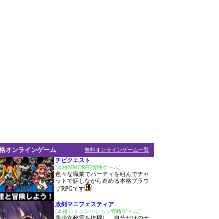
格オンラインゲーム
無料オンラインゲーム一覧
チビクエスト
[本格MMORPG冒険ゲーム]
色々な職業でパーティを組んでチャ
ットで話しながら進める本格ブラウ
ザRPGです
政剣マニフェスティア
[本格シミュレーション戦略ゲーム]
美少女政霊を抜擢し、自分だけのナ