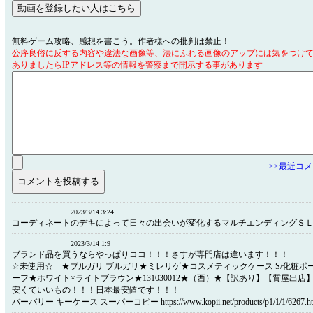
無料ゲーム攻略、感想を書こう。作者様への批判は禁止！
公序良俗に反する内容や違法な画像等、法にふれる画像のアップには気をつけ
ありましたらIPアドレス等の情報を警察まで開示する事があります
>>最近コ
2023/3/14 3:24
コーディネートのデキによって日々の出会いが変化するマルチエンディングＳ
2023/3/14 1:9
ブランド品を買うならやっぱりココ！！！さすが専門店は違います！！！
☆未使用☆ ★ブルガリ ブルガリ★ミレリゲ★コスメティックケース S/化粧ポーチ★
ーフ★ホワイト×ライトブラウン★131030012★（西）★【訳あり】【質屋出店
安くていいもの！！！日本最安値です！！！
バーバリー キーケース スーパーコピー https://www.kopii.net/products/p1/1/1/6267.ht