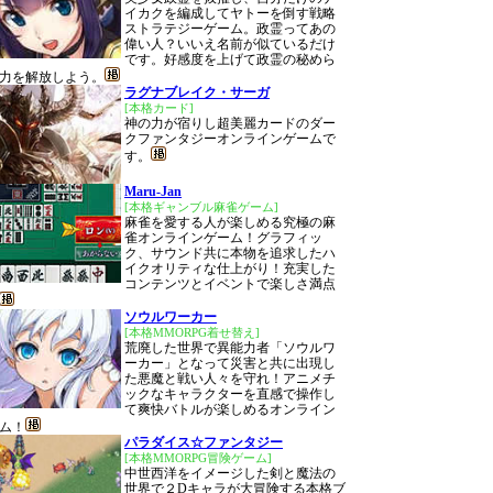
イカクを編成してヤトーを倒す戦略
ストラテジーゲーム。政霊ってあの
偉い人？いいえ名前が似ているだけ
です。好感度を上げて政霊の秘めら
力を解放しよう。
ラグナブレイク・サーガ
[本格カード]
神の力が宿りし超美麗カードのダー
クファンタジーオンラインゲームで
す。
Maru-Jan
[本格ギャンブル麻雀ゲーム]
麻雀を愛する人が楽しめる究極の麻
雀オンラインゲーム！グラフィッ
ク、サウンド共に本物を追求したハ
イクオリティな仕上がり！充実した
コンテンツとイベントで楽しさ満点
ソウルワーカー
[本格MMORPG着せ替え]
荒廃した世界で異能力者「ソウルワ
ーカー」となって災害と共に出現し
た悪魔と戦い人々を守れ！アニメチ
ックなキャラクターを直感で操作し
て爽快バトルが楽しめるオンライン
ム！
パラダイス☆ファンタジー
[本格MMORPG冒険ゲーム]
中世西洋をイメージした剣と魔法の
世界で２Dキャラが大冒険する本格ブ