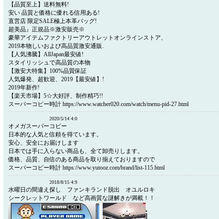
【品質至上】送料無料!
安い 品質と価格に優れる信用ある!
直営店 限定SALE極上本革バッグ!
超美品』正規品※激安販売※
豪華アイテムファクトリーアウトレットオンラインストア、
2019本物しいおよび高品質激安通販.
【人気沸騰】AllJapan最安値!
スタイリッシュで高品質の本物
【激安大特集】100%品質保証
人気爆発、超歓迎、2019【最安値】!
2019年新作!
【楽天市場】5☆大好評、制作精巧!!
スーパーコピー時計 https://www.watcher020.com/watch/menu-pid-27.html
2020/5/14 4:0
オメガスーパーコピー
日本的な人気と信頼を得ています。
安心、安全にお届けします
日本では手に入らない商品も、全て卸売りします。
価格、品質、自信のある商品を取り揃えておりますので
スーパーコピー時計 https://www.yutooz.com/brand/list-115.html
2018/8/15 4:9
水曜日の間違え探し ファンキランド脱出 オユルロキ
シークレットワールド など高画質な謎解きが満載！！