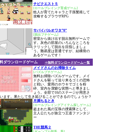
チビクエスト５
[ロールプレイング育成ゲーム]
他人が育てたキャラと子孫繁殖して
攻略するブラウザRPG
サバイバルオワタ”0”
[脱出プチゲーム]
密室から抜け出す脱出無料ゲームで
す。灰色の部屋のいろんなところを
クリックして脱出を目指しましょ
う。難易度は普通ですが、結構骨の
あるゲームです！
料ダウンロードゲーム
⇒無料ダウンロードゲーム一覧
メイドさんのお掃除タイム
[パズルプチゲーム]
無料お掃除パズルゲームです。メイ
ドさんを駆って迫り来るゴミの恐怖
と戦い、愛用のホウキでゴミを粉
砕、室内を潔癖な状態へと導きまし
ょう。全部で10のステージが用意さ
います。果たして生き延びることができるのでしょうか？
月満ちるとき
[ロールプレイングアイテム探しゲーム]
盗まれた風の宝珠の捜索隊として、
主人公たちが旅立つ王道ファンタジ
ー
THE競馬２
[ギャンブル競馬、馬]