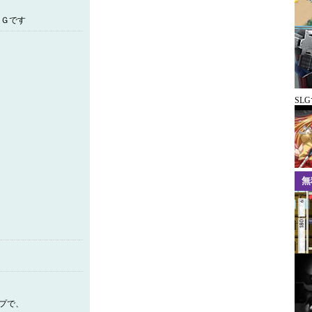
ＬＧです
SL
無
プで、