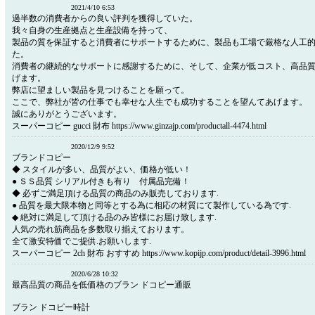
2021/4/10 6:53
過半数の消費者からの良い評判を獲得していた。
我々自身の生産拠点と生産設備を持って、
製品の質を保証すると消費者にサポートするために、製品も工場で厳格な人工
た。
消費者の継続的なサポートに感謝するために、そして、企業が低コスト、高品
げます。
弊店に望ましい製品を見つけることを願って。
ここで、弊社が皆の仕事でも幸せな人生でも成功することを望んてあげます。
誠にありがとうございます。
スーパーコピー gucci 財布 https://www.ginzajp.com/productall-4474.html
2020/12/9 9:52
ブランドコピー
◆ スタイルが多い、品質がよい、価格が低い！
● ＳＳ品質 シリアル付きも有り 付属品完備！
◆ 必ずご満足頂ける品質の商品のみ販売しております.
● 品質を最大限本物と同等とする為に相応の材質にて製作している為です.
◆ 絶対に満足して頂ける品のみ皆様にお届け致します.
人気の売れ筋商品を多数取り揃えております。
全て激安特価でご提供.お願いします.
スーパーコピー 2ch 財布 おすすめ https://www.kopijp.com/product/detail-3996.html
2020/6/28 10:32
最高品質の商品を低価格のブラン ドコピー通販
ブラン ドコピー時計