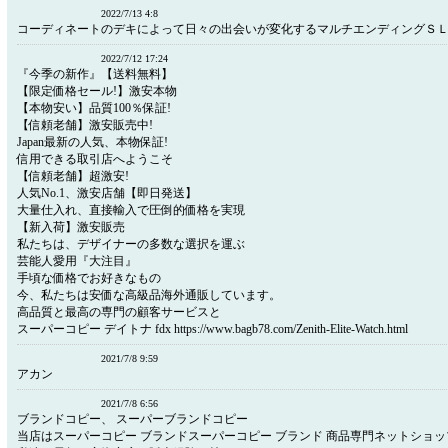
2022/7/13 4:8
コーディネートのデキによって日々の出会いが変化するマルチエンディングＳ
2022/7/12 17:24
『今季の新作』【送料無料】
【限定価格セール!】激安本物
【本物安い】品質100％保証!
【信頼老舗】激安販売中!
Japan最新の人気、本物保証!
信用できる取引店へようこそ
【信頼老舗】超激安!
人気No.1、激安店舗【即日発送】
大量仕入れ、直接輸入で圧倒的価格を実現
【新入荷】激安販売
私たちは、デザイナーの多数な選択を運ぶ
芸能人愛用『大注目』
手頃な価格でお好きなもの
今、私たちは安価な高級品海外通販しています。
高品質と最高の専門の顧客サービスと
スーパーコピー デイトナ fdx https://www.bagb78.com/Zenith-Elite-Watch.html
2021/7/8 9:59
アカン
2021/7/8 6:56
ブランドコピー、 スーパーブランドコピー
当店はスーパーコピー ブランドスーパーコピー ブランド 商品専門ネットショッ