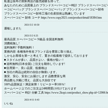
私達は長年の実体商店の販売経験を持って、
あなたのために品質最上の ブランドスーパーコピー時計 ブランドスーパーコピ
ーコピーバッグ ブランドスーパーコピーバッグ ブランドスーパーコピー財布
ブランドスーパーコピー財布工場の生産技術は熟練しています
スーパーコピー 財布 コーチ https://www.copy2021.com/product/detail/18384.htm
2021/5/2 10:50
通報しますた
2021/5/2 6:25
最高品質 スーパーコピー N級品 全国送料無料
消費税無し!
送料無料! 手数料無料！
業務内容: 各種海外有名ブランド品を豊富に取り揃え、
しかもお客様を第一と考えて、驚きの低価格で提供しております
■ スタイルが多い、品質がよい、価格が低い！
■ 送料無料(日本全国) ご注文を期待しています!
■ 信用第一、良い品質、低価格は
■ 当社の商品は絶対の自信が御座います。
激安、安心、安全にお届けします.品数豊富な商
商品数も大幅に増え、品質も大自信です
100%品質保証！満足保障！リピーター率100％!
ホームページ上でのご注文は24時間受け付けております
スーパーコピー 時計 分解 工具 https://www.2kopi.com/product_show.php-id=12066.h
2021/4/11 0:43
いいね