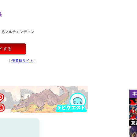
春
するマルチエンディン
プレイする
[
作者様サイト
]
本