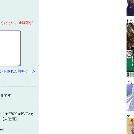
れた
てください。通報等が
メントされた無料ゲーム
です
ＬＧです
27699★PVC×カ
ゲー
】【未使用】
ml