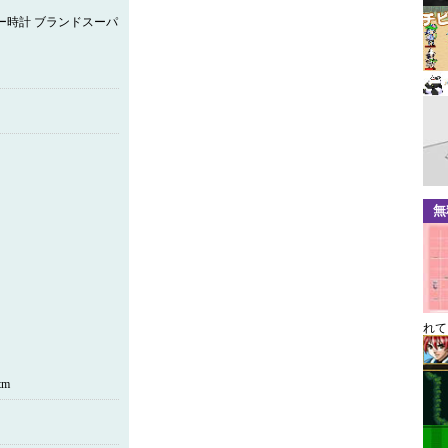
ー時計 ブランドスーパ
無
れて
tm