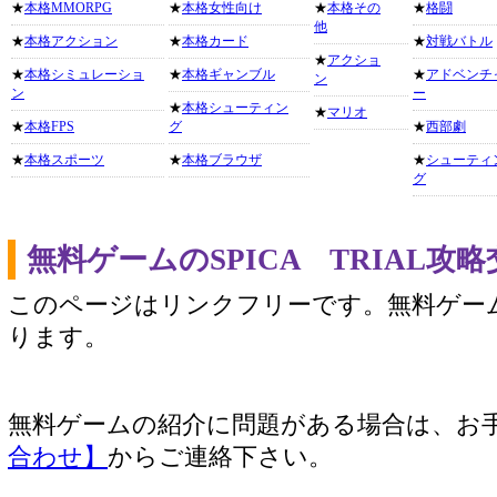
★
本格MMORPG
★
本格女性向け
★
本格その
★
格闘
他
★
本格アクション
★
本格カード
★
対戦バトル
★
アクショ
★
本格シミュレーショ
★
本格ギャンブル
★
アドベンチ
ン
ン
ー
★
本格シューティン
★
マリオ
★
本格FPS
グ
★
西部劇
★
本格スポーツ
★
本格ブラウザ
★
シューティ
グ
無料ゲームのSPICA TRIAL
このページはリンクフリーです。無料ゲー
ります。
無料ゲームの紹介に問題がある場合は、お
合わせ】
からご連絡下さい。