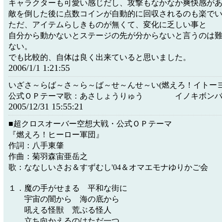
キャラクターも可愛い感じだし、攻撃もなかなか爽快感が
敵を倒した後に点数コインが自動的に回収されるのも楽で
ただ、アイテムらしきものが無くて、変化に乏しい事と
自分から動かないとステージの先が分からないと言うのは
ない。
でも比較的、自体は良く出来ていると思いました。
2006/1/1 1:21:55
いざさ～らば～さ～ら～ば～せ～んせ～い(燃えろ！イトーヨ
公式ＯＰテーマ歌：あさしょうりゅう イノキボンバ
2005/12/31 15:55:21
■超クロスオーバー空想大戦・公式ＯＰテーマ
『燃えろ！ヒーロー軍団』
作詞：八手東肇
作曲：菊羽森宙亜岳之
歌：ななしいさお＆すずむし'04＆オマエモナゆりかご会
１．魔の手がせまる 平和な街に
宇宙の闇から 海の底から
吼える怪獣 荒ぶる怪人
立ち向かえるのはただ一つ