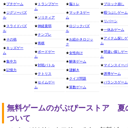
★
プチゲーム
★
トランプゲー
★
脳トレ
★
ブロック崩し
ム
★
ジグソーパズ
★
マッチ３ゲー
★
暇つぶしゲーム
ル
★
ソリティア
ム
★
リバーシ
★
スライドパズ
★
神経衰弱
★
ロジックパズ
★
一休みゲーム
ル
ル
★
ナンプレ
★
アイテム探しゲ
★
その他
★
お絵かきロジッ
★
将棋
ム
ク
★
キッズゲー
★
ボードゲー
★
間違い探しゲー
ム
★
女性向け
ム
ム
★
集中力
★
解体ゲーム
★
対戦バトル
★
マインスイーパ
★
記憶力
★
謎解き
★
テトリス
★
誘導ゲーム
★
クイズ問題
★
セイムゲー
★
バランスゲーム
ム
★
算数ゲーム
無料ゲームのがぷぴーストア 夏の
ついて