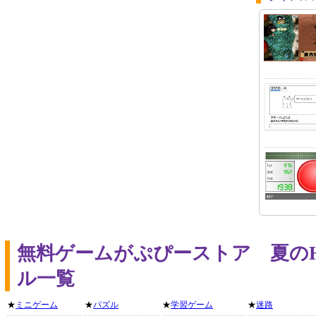
無料ゲームがぷぴーストア 夏のH
ル一覧
★
ミニゲーム
★
パズル
★
学習ゲーム
★
迷路