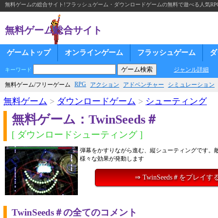
無料ゲームの総合サイト!フラッシュゲーム・ダウンロードゲームの無料で遊べる人気RP
無料ゲーム総合サイト
ゲームトップ
オンラインゲーム
フラッシュゲーム
ダ
ジャンル詳細
キーワード
RPG
無料ゲーム/フリーゲーム
アクション
アドベンチャー
シミュレーション
無料ゲーム
>
ダウンロードゲーム
>
シューティング
無料ゲーム：TwinSeeds＃
[ ダウンロードシューティング ]
弾幕をかすりながら進む、縦シューティングです。
様々な効果が発動します
⇒ TwinSeeds＃をプレイす
TwinSeeds＃の全てのコメント