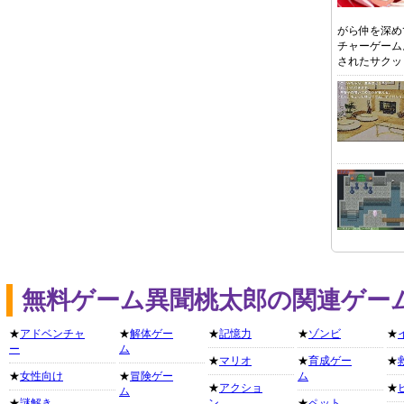
がら仲を深め
チャーゲーム
されたサクッ
無料ゲーム異聞桃太郎の関連ゲー
★
アドベンチャ
★
解体ゲー
★
記憶力
★
ゾンビ
★
ー
ム
★
マリオ
★
育成ゲー
★
★
女性向け
★
冒険ゲー
ム
★
アクショ
★
ム
★
謎解き
ン
★
ペット