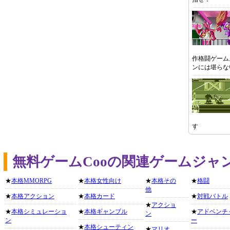
作格闘ゲーム
ンには堪らな
す
無料ゲームCooの関連ゲームジャ
★
本格MMORPG
★
本格女性向け
★
本格その
★
格闘
他
★
本格アクション
★
本格カード
★
対戦バトル
★
アクショ
★
本格シミュレーショ
★
本格ギャンブル
★
アドベンチ
ン
ン
ー
★
本格シューティン
★
マリオ