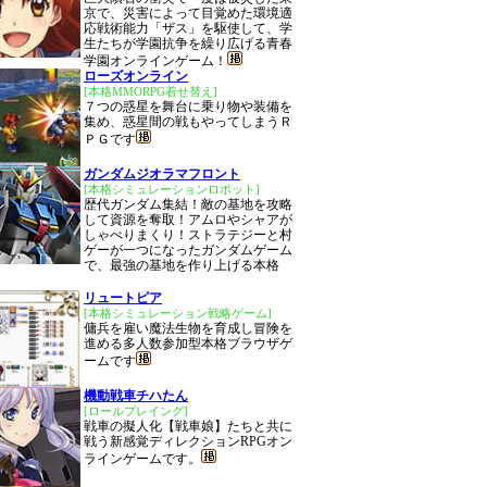
京で、災害によって目覚めた環境適
応戦術能力「ザス」を駆使して、学
生たちが学園抗争を繰り広げる青春
学園オンラインゲーム！
ローズオンライン
[本格MMORPG着せ替え]
７つの惑星を舞台に乗り物や装備を
集め、惑星間の戦もやってしまうＲ
ＰＧです
ガンダムジオラマフロント
[本格シミュレーションロボット]
歴代ガンダム集結！敵の基地を攻略
して資源を奪取！アムロやシャアが
しゃべりまくり！ストラテジーと村
ゲーが一つになったガンダムゲーム
で、最強の基地を作り上げる本格
リュートピア
[本格シミュレーション戦略ゲーム]
傭兵を雇い魔法生物を育成し冒険を
進める多人数参加型本格ブラウザゲ
ームです
機動戦車チハたん
[ロールプレイング]
戦車の擬人化【戦車娘】たちと共に
戦う新感覚ディレクションRPGオン
ラインゲームです。