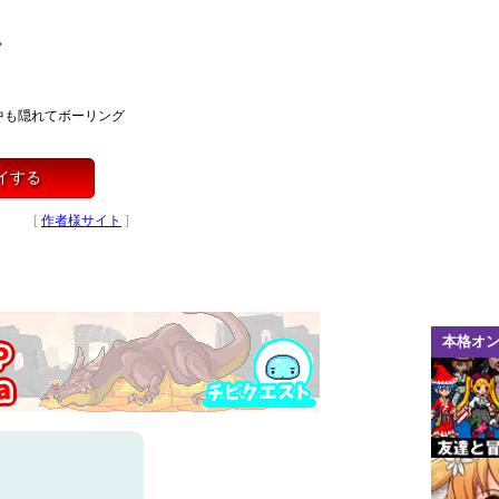
グ
中も隠れてボーリング
イする
[
作者様サイト
]
本格オ