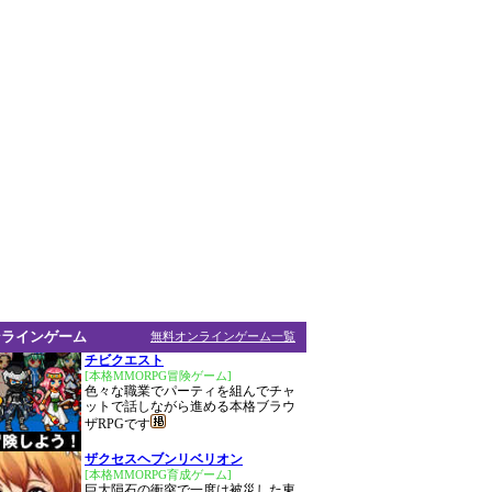
ンラインゲーム
無料オンラインゲーム一覧
チビクエスト
[本格MMORPG冒険ゲーム]
色々な職業でパーティを組んでチャ
ットで話しながら進める本格ブラウ
ザRPGです
ザクセスヘブンリベリオン
[本格MMORPG育成ゲーム]
巨大隕石の衝突で一度は被災した東