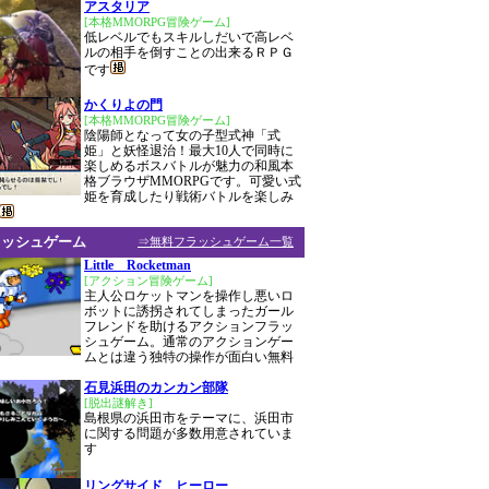
アスタリア
[本格MMORPG冒険ゲーム]
低レベルでもスキルしだいで高レベ
ルの相手を倒すことの出来るＲＰＧ
です
かくりよの門
[本格MMORPG冒険ゲーム]
陰陽師となって女の子型式神「式
姫」と妖怪退治！最大10人で同時に
楽しめるボスバトルが魅力の和風本
格ブラウザMMORPGです。可愛い式
姫を育成したり戦術バトルを楽しみ
ラッシュゲーム
⇒無料フラッシュゲーム一覧
Little Rocketman
[アクション冒険ゲーム]
主人公ロケットマンを操作し悪いロ
ボットに誘拐されてしまったガール
フレンドを助けるアクションフラッ
シュゲーム。通常のアクションゲー
ムとは違う独特の操作が面白い無料
石見浜田のカンカン部隊
[脱出謎解き]
島根県の浜田市をテーマに、浜田市
に関する問題が多数用意されていま
す
リングサイド ヒーロー