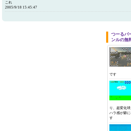
これ
2005/9/18 15:45:47
つーるバ
ンルの無
です
り、超変化球
ハラ感が癖に
す