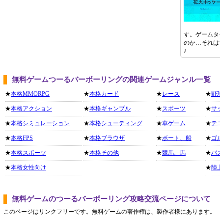
す。ゲームタ
のか…それは
♪
無料ゲームつーるバーボーリングの関連ゲームジャンル一覧
★
本格MMORPG
★
本格カード
★
レース
★
野
★
本格アクション
★
本格ギャンブル
★
スポーツ
★
サ
★
本格シミュレーション
★
本格シューティング
★
車ゲーム
★
テ
★
本格FPS
★
本格ブラウザ
★
ボート、船
★
ゴ
★
本格スポーツ
★
本格その他
★
競馬、馬
★
バ
★
本格女性向け
★
陸
無料ゲームのつーるバーボーリング攻略交流ページについて
このページはリンクフリーです。無料ゲームの著作権は、製作者様にあります。