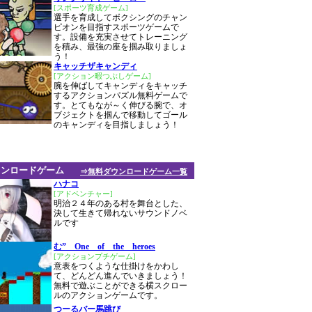
[スポーツ育成ゲーム]
選手を育成してボクシングのチャン
ピオンを目指すスポーツゲームで
す。設備を充実させてトレーニング
を積み、最強の座を掴み取りましょ
う！
キャッチザキャンディ
[アクション暇つぶしゲーム]
腕を伸ばしてキャンディをキャッチ
するアクションパズル無料ゲームで
す。とてもなが～く伸びる腕で、オ
ブジェクトを掴んで移動してゴール
のキャンディを目指しましょう！
ウンロードゲーム
⇒無料ダウンロードゲーム一覧
ハナコ
[アドベンチャー]
明治２４年のある村を舞台とした、
決して生きて帰れないサウンドノベ
ルです
む” One of the heroes
[アクションプチゲーム]
意表をつくような仕掛けをかわし
て、どんどん進んでいきましょう！
無料で遊ぶことができる横スクロー
ルのアクションゲームです。
つーるバー馬跳び