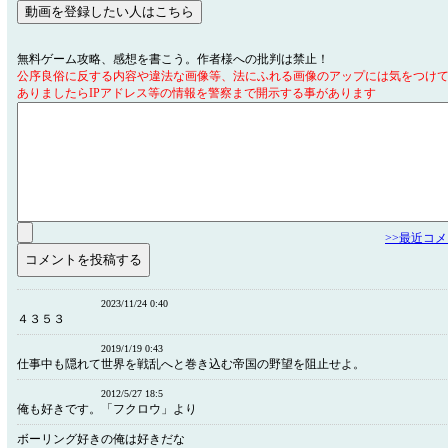
無料ゲーム攻略、感想を書こう。作者様への批判は禁止！
公序良俗に反する内容や違法な画像等、法にふれる画像のアップには気をつけ
ありましたらIPアドレス等の情報を警察まで開示する事があります
>>最近コ
2023/11/24 0:40
４３５３
2019/1/19 0:43
仕事中も隠れて世界を戦乱へと巻き込む帝国の野望を阻止せよ。
2012/5/27 18:5
俺も好きです。「フクロウ」より
ボーリング好きの俺は好きだな