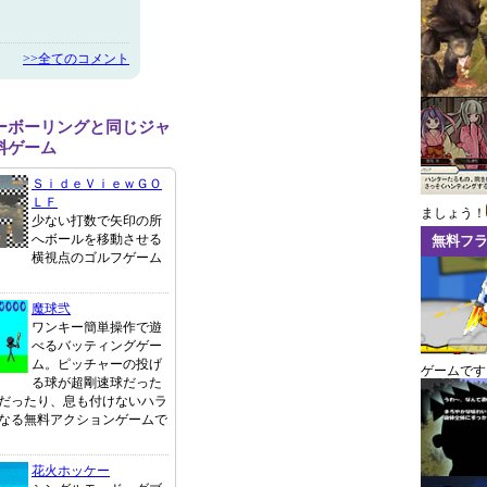
>>全てのコメント
ーボーリングと同じジャ
料ゲーム
ＳｉｄｅＶｉｅｗＧＯ
ＬＦ
ましょう！
少ない打数で矢印の所
へボールを移動させる
無料フ
横視点のゴルフゲーム
魔球弐
ワンキー簡単操作で遊
べるバッティングゲー
ム。ピッチャーの投げ
ゲームです
る球が超剛速球だった
だったり、息も付けないハラ
なる無料アクションゲームで
花火ホッケー