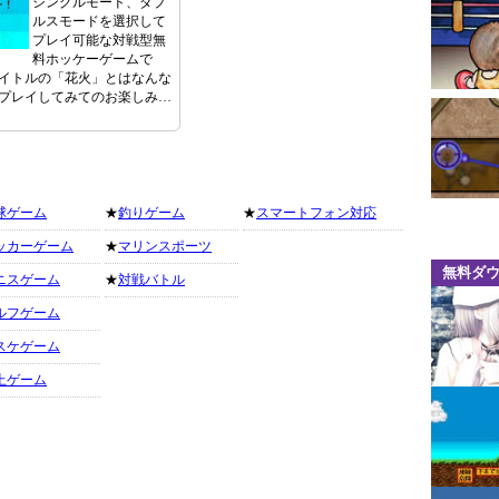
シングルモード、ダブ
ルスモードを選択して
プレイ可能な対戦型無
料ホッケーゲームで
イトルの「花火」とはなんな
プレイしてみてのお楽しみ…
球ゲーム
★
釣りゲーム
★
スマートフォン対応
ッカーゲーム
★
マリンスポーツ
無料ダ
ニスゲーム
★
対戦バトル
ルフゲーム
スケゲーム
上ゲーム