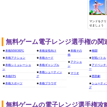
マンドをクリ
せましょう
無料ゲーム電子レンジ選手権の関
★
本格MMORPG
★
本格女性向け
★
本格その
★
格闘
他
★
本格アクション
★
本格カード
★
対戦バトル
★
アクショ
★
本格シミュレーショ
★
本格ギャンブル
★
アドベンチ
ン
ン
ー
★
本格シューティン
★
マリオ
★
本格FPS
グ
★
西部劇
★
本格スポーツ
★
本格ブラウザ
★
シューティ
グ
無料ゲームの電子レンジ選手権攻