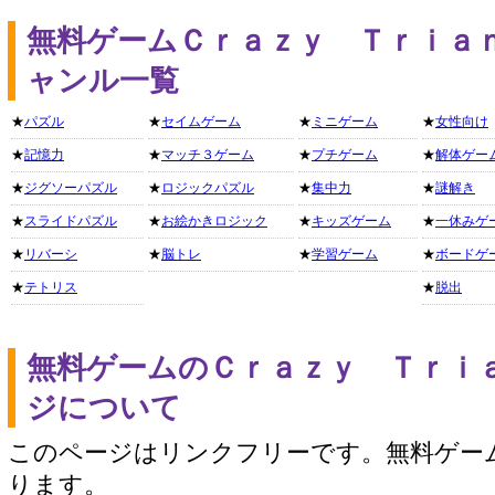
無料ゲームＣｒａｚｙ Ｔｒｉａ
ャンル一覧
★
パズル
★
セイムゲーム
★
ミニゲーム
★
女性向け
★
記憶力
★
マッチ３ゲーム
★
プチゲーム
★
解体ゲー
★
ジグソーパズル
★
ロジックパズル
★
集中力
★
謎解き
★
スライドパズル
★
お絵かきロジック
★
キッズゲーム
★
一休みゲ
★
リバーシ
★
脳トレ
★
学習ゲーム
★
ボードゲ
★
テトリス
★
脱出
無料ゲームのＣｒａｚｙ Ｔｒｉ
ジについて
このページはリンクフリーです。無料ゲー
ります。