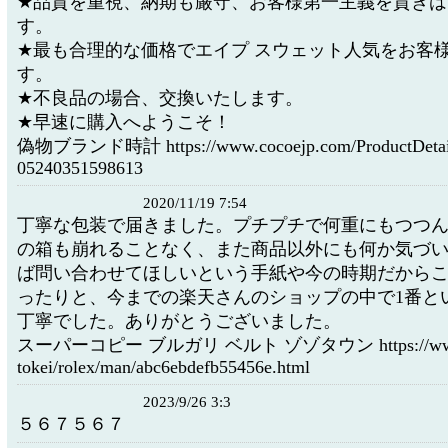
★品質を重視、納期も厳守、お客様第一主義を貫きは
す。
★最も合理的な価格でエイプ スウェット人気をお客
す。
★不良品の場合、交換いたします。
★早速に購入へようこそ！
偽物ブランド時計 https://www.cocoejp.com/ProductDetail
05240351598613
2020/11/19 7:54
丁寧な包装で届きました。プチプチで何重にもつつ
の箱も崩れることなく、また商品以外にも何か気づ
ば問い合わせてほしいという手紙や今の時期だから
ったりと、今までの楽天さんのショップの中で1番と
丁寧でした。ありがとうございました。
スーパーコピー ブルガリ ベルト ゾゾタウン https://www.k
tokei/rolex/man/abc6ebdefb55456e.html
2023/9/26 3:3
５６７５６７