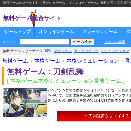
無料ゲームの総合サイト!フラッシュゲーム・ダウンロードゲームの無料で遊べる人気RP
無料ゲーム総合サイト
ゲームトップ
オンラインゲーム
フラッシュゲーム
ダ
ジャンル詳細
キーワード
RPG
無料ゲーム/フリーゲーム
アクション
アドベンチャー
シミュレーション
無料ゲーム
>
本格ゲーム
>
本格シミュレーション
>
育
無料ゲーム：刀剣乱舞
[ 本格ゲーム本格シミュレーション育成ゲーム ]
イケメンを育てて歴史を守れ！イケメンな「刀剣男
を率いて、歴史改変を目論む敵勢力と戦うブラウザ
気に入りの刀剣男子を集めて自分だけの部隊を作り
⇒ 刀剣乱舞をプレイする