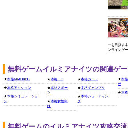
一を目指す本
ンラインゲ
無料ゲームイルミアナイツの関連ゲー
★
本格MMORPG
★
本格FPS
★
本格カード
★
本格
ザ
★
本格アクション
★
本格スポー
★
本格ギャンブル
ツ
★
本格
★
本格シミュレーショ
★
本格シューティン
ン
★
本格女性向
グ
け
無料ゲームのイルミアナイツ攻略交流