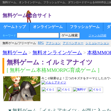
無料ゲーム、オンラインゲーム、フラッシュゲーム、ダウンロードゲームを6000件以上
無料ゲーム総合サイト
ゲームトップ
オンラインゲーム
フラッシュゲーム
ダ
ジャンル詳細
キーワード
RPG
無料ゲーム/フリーゲーム
アクション
アドベンチャー
シミュレーション
無料ゲーム
>
無料オンラインゲーム
>
本格MMOR
無料ゲーム：イルミアナイツ
[ 無料ゲーム本格MMORPG育成ゲーム ]
今こそ騎乗せよ！三つのキズナをテーマとしたカワイ
▼無料ゲーム「イルミアナイツ」が気に入っ