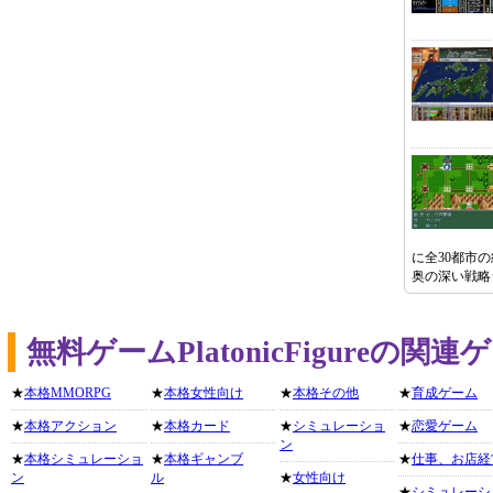
に全30都市
奥の深い戦略
無料ゲームPlatonicFigureの
★
本格MMORPG
★
本格女性向け
★
本格その他
★
育成ゲーム
★
本格アクション
★
本格カード
★
シミュレーショ
★
恋愛ゲーム
ン
★
本格シミュレーショ
★
本格ギャンブ
★
仕事、お店経
ン
ル
★
女性向け
★
シミュレーシ