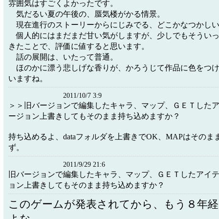
雰囲気はすごくよかったです。
気だるい夏の午後の、蜃気楼がかる情景。
現在進行のストーリーからにじみでる、どこかなつかしい
個人的にはまだまだ甘い気がしますが、少しでもそういっ
きたことで、評価に値すると思います。
話の展開は、いたって普通。
ほのかに漂う悲しげな香りが、かろうじて作品に色をつけ
いますね。
2011/10/7 3:9
＞＞旧バージョンで編集したキャラ、マップ、ＧＥＴした
ージョン上書きしてもそのまま持ち込めますか？
持ち込めるよ、dataフォルダを上書きでOK、MAPはその
ず。
2011/9/29 21:6
旧バージョンで編集したキャラ、マップ、ＧＥＴしたアイ
ョン上書きしてもそのまま持ち込めますか？
このゲームが発表されてから、もう８年
よな。