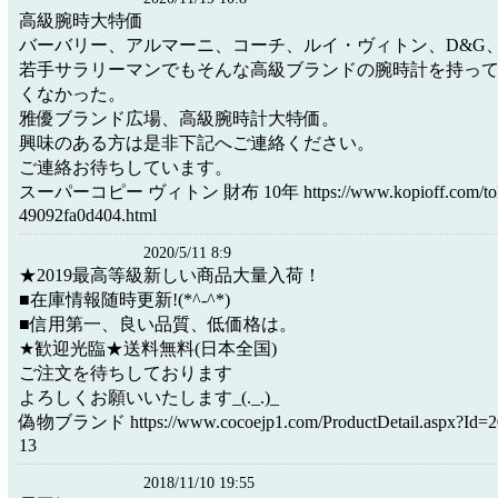
高級腕時大特価
バーバリー、アルマーニ、コーチ、ルイ・ヴィトン、D&G
若手サラリーマンでもそんな高級ブランドの腕時計を持っ
くなかった。
雅優ブランド広場、高級腕時計大特価。
興味のある方は是非下記へご連絡ください。
ご連絡お待ちしています。
スーパーコピー ヴィトン 財布 10年 https://www.kopioff.com/tokei/t
49092fa0d404.html
2020/5/11 8:9
★2019最高等級新しい商品大量入荷！
■在庫情報随時更新!(*^-^*)
■信用第一、良い品質、低価格は。
★歓迎光臨★送料無料(日本全国)
ご注文を待ちしております
よろしくお願いいたします_(._.)_
偽物ブランド https://www.cocoejp1.com/ProductDetail.aspx?Id=
13
2018/11/10 19:55