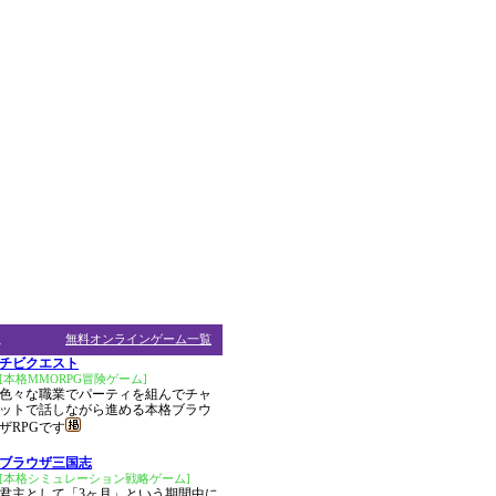
ム
無料オンラインゲーム一覧
チビクエスト
[本格MMORPG冒険ゲーム]
色々な職業でパーティを組んでチャ
ットで話しながら進める本格ブラウ
ザRPGです
ブラウザ三国志
[本格シミュレーション戦略ゲーム]
君主として「3ヶ月」という期間中に