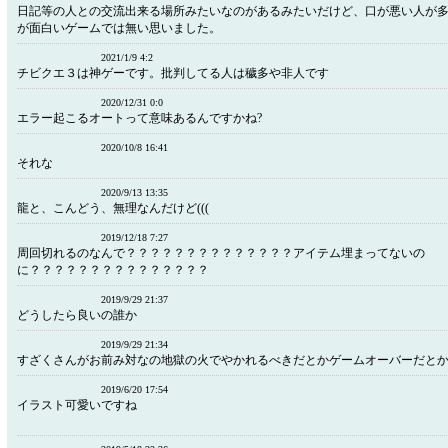
日記等の人との交流出来る場所みたいなのがあるみたいだけど、口が悪い人が
が面白いゲームでは無い思いました。
2021/1/9 4:2
チビクエ３は神ゲーです。批判してる人は穢多や非人です
2020/12/31 0:0
エラー起こるオートって意味あるんですかね?
2020/10/8 16:41
それな
2020/9/13 13:35
龍と、こんどう、無理なんだけど(((
2019/12/18 7:27
周回切れるのなんで？？？？？？？？？？？？？？アイテム埋まってないの
に？？？？？？？？？？？？？？？
2019/9/29 21:37
どうしたら良いの誰か
2019/9/29 21:34
すざくさんがお前み対なの地獄の火でやかれるべきだとかゲームオーバーだと
2019/6/20 17:54
イラスト可愛いですね