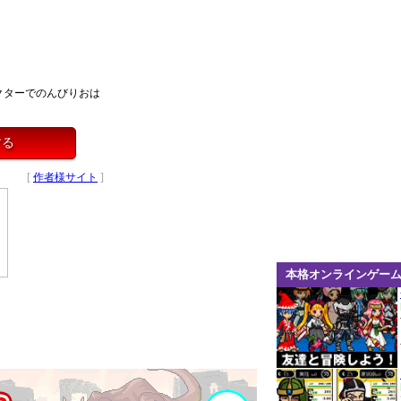
クターでのんびりおは
する
[
作者様サイト
]
本格オンラインゲー