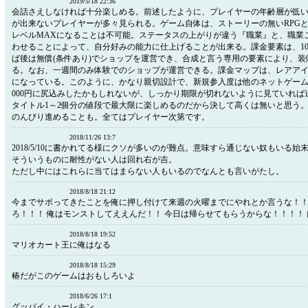
2019/5/18 22:36
会話さえしなければ十分楽しめる。前述したように、プレイヤーの年齢層が低
が出来ないプレイヤーが多々見られる。ゲーム自体は、ストーリーの無いRPG
レベルMAXになることは不可能。ステータスの上がりが違う『職業』と、職業
わせることによって、自分好みの能力に仕上げることが出来る。課金要素は、10
ば後は無償(条件あり)でショップを運営でき、合成と言う専用の要素により、
る。なお、一週間のみ体験でのショップが運営できる。課金マップは、レアア
になっている。このように、かなり親切設計で、新規参入度は他のネットゲーム
000円に尻込みしたかもしれないが、しっかり期限が切れないように見ていれば
タイトル1～2個分の値段で最大限に楽しめるのだから決して高くは無いと思う
のんびり進めることも。全てはプレイヤー次第です。
2018/11/26 13:7
2018/5/10に書かれてる様にクソが多いのが難点。意味すら通じない奴もいる始
そういうものに耐性がない人は回れ右が吉。
ただし中にはこれらに当てはまらない人もいるのでなんとも言いがたし。
2018/8/18 21:12
今までサボってきたことを俺に押し付けて来週の火曜までにやれとか言うな！
ろ！！！ 俺はモンストしてええんだ！！ 今日は帰らせてもらうからな！！！！
2018/8/18 19:52
マリオカート王に俺はなる
2018/8/18 15:29
椿だがこのゲームはおもしろいよ
2018/6/26 17:1
グッバイ・ハーレキン