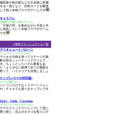
織田家や徳川家などの大名家に所属
する一員となり、武将カードを駆使
して戦う本格ブラウザゲームです
キャラフレ
[本格その他一休みゲーム]
「天使の羽」を集めながら天使と共
に成長していく本格ブラウザゲーム
です
ム
⇒無料フラッシュゲーム一覧
マリオシュートバルーン
[シューティングマリオ]
マリオが大砲を使ってステージの風
船を割るシューティングゲームで
す。ちょっとしたパズル要素もあ
り！より少ない砲弾で全ての風船を
割って、ハイスコアを目指しましょ
ナンプレ(スマホ対応版)
[パズル脳トレ]
パソコンだけでなくスマートフォン
やｉＰａｄでも遊べるナンプレです
Jaspy Little Caveman
[アクションキッズゲーム]
マウスクリックでジャンプして雲に
乗り移り、頂上のタマゴを取りに行