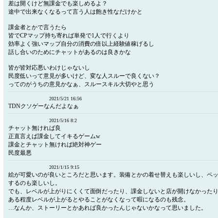
差は開くけど無課金でも楽しめるよ？
途中で出来なくなるって言う人は飽き性なだけかと
課金者とかで言うたら
皆でCPマップ持ち寄れば単発で1人で行くより
効率よく強いマップ自分の消費の倍以上経験値稼げるし
話し合いのためにチャットがあるのは良きかな
皆が皆対応悪いわけじゃないし
民度低いって意見が多いけど、変な人スルーで良くない？
ってのがうちの意見かなぁ、スルースキル大切やと思う
2021/5/21 16:56
TDNクソゲーなんだよなぁ
2021/5/16 8:2
チャット無ければ良
正直言えば課金してイキるゲームw
課金とチャット無ければ絶対神ゲー
民度最悪
2021/1/15 9:15
絵が可愛いのが良いところだと思います。装備とかの着せ替えも楽しいし、ペ
するのも楽しいし。
でも、レベルが上がりにくくて面倒だったり、課金しないと店が開けなかった
ある程度レベルが上がるとやることがなくなって暇になるのも残念。
…なんか、ストーリーとかあれば良かったんじゃないかなって思いました。