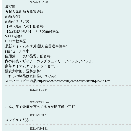
2022/5/8 12:20
最安値!
★超人気新品★激安通販!
新品入荷!
新品イタリア製!
【2019最新入荷】低価格!
【全品送料無料】100％の品質保証!
SALE定番!
HOT本物保証!
最新アイテムを海外通販!全国送料無料!
好評セールス中!
信用第一、良い品質、低価格!
内の卸売デザイナーのラグジュアリーアイテムアイテム
豪華アイテムアウトレットセール
激安大特価、送料無料!
これらの製品は低価格なのである
スーパーコピー商品 https://www.watcherdg.com/watch/menu-pid-85.html
2022/5/8 11:54
2022/3/29 19:42
こんな所で愚痴を言ってる方が民度低い定期
2021/9/1 15:0
スマイルください
2021/6/19 4:31