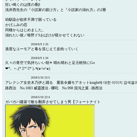
狂い鳴くのは僕の番β
浅井西先生の『小説家の躾け方』と『小説家の溺れ方』の2冊
幼馴染が欲求不満で困っている
かげふみの恋
同棲からはじめました。
溺れたい彼／唯野ドSおばけが寝かせてくれない
2018/6/9 1:35
過度なユーモアと毒を混じえて皮肉っていく
2018/6/9 1:34
久々の青空で気持ちいい朝☀ 晴れ晴れと足元軽快にGo
❤*。⋆⸜(* ॑꒳ ॑* )⸝٩(๑^o^๑)
2018/5/10 23:5
アレクシア女史木乃伊と踊る 重装令嬢モアネットknight에 대한 이미지 검색결과 N
路西法 No.1083 威靈護法 ‧ 哪吒 No.998 混沌之翼 ‧ 路西法
2018/5/10 23:4
ガバガバ建築で敵を翻弄させてしまう男【フォートナイト