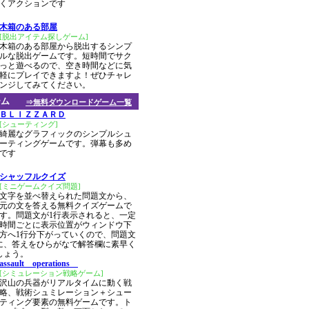
くアクションです
木箱のある部屋
[脱出アイテム探しゲーム]
木箱のある部屋から脱出するシンプ
ルな脱出ゲームです。短時間でサク
っと遊べるので、空き時間などに気
軽にプレイできますよ！ぜひチャレ
ンジしてみてください。
ーム
⇒無料ダウンロードゲーム一覧
ＢＬＩＺＺＡＲＤ
[シューティング]
綺麗なグラフィックのシンプルシュ
ーティングゲームです。弾幕も多め
です
シャッフルクイズ
[ミニゲームクイズ問題]
文字を並べ替えられた問題文から、
元の文を答える無料クイズゲームで
す。問題文が1行表示されると、一定
時間ごとに表示位置がウィンドウ下
方へ1行分下がっていくので、問題文
前に、答えをひらがなで解答欄に素早く
しょう。
assault operations
[シミュレーション戦略ゲーム]
沢山の兵器がリアルタイムに動く戦
略、戦術シュミレーション＋シュー
ティング要素の無料ゲームです。ト