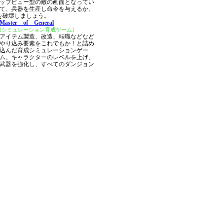
ップビュー型の敵の画面となってい
て、兵器を生産し命令を与えるか、
を破壊しましょう。
Master of General
[シミュレーション育成ゲーム]
アイテム製造、改造、転職などなど
やり込み要素をこれでもか！と詰め
込んだ育成シミュレーションゲー
ム。キャラクターのレベルを上げ、
武器を強化し、すべてのダンジョン