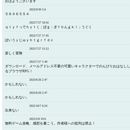
おはようございます
2023/9/30 5:6
５６４６５５４
2023/7/27 18:42
ｑｔｙｆっでｈｙｔく；ぽｇ：ぎｆｂんｇｋｌ；うぐく
2023/7/27 17:45
ぽいうｙじゅｙｈｔｇｒｆｄｃ
2023/7/27 13:12
楽しく冒険
2023/7/27 1:49
ダウンロード、メールアドレス不要の可愛いキャラクターでのんびりおはなし
るブラウザRPG！
2023/6/26 2:47
かもしれない。
2023/6/26 2:47
かもしれない。
2022/10/7 6:24
出来ない
2022/5/8 19:6
無料ゲーム攻略、感想を書こう。作者様への批判は禁止！