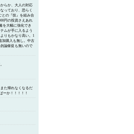
いからか、大人の対応
となっており、恐らく
ごとの『技』を組み合
00円の投資さえあれ
装備を大幅に強化でき
イテムが手に入るよう
よりもかなり高い。1
追加購入も無し。中古
。勿論催促も無いので
末。
！また帰れなくなるだ
 ばーか！！！！！