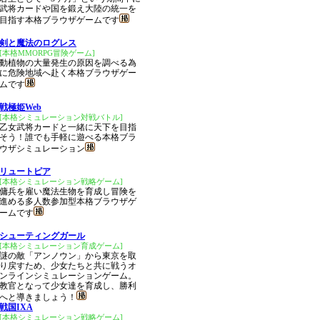
武将カードや国を鍛え大陸の統一を
目指す本格ブラウザゲームです
剣と魔法のログレス
[本格MMORPG冒険ゲーム]
動植物の大量発生の原因を調べる為
に危険地域へ赴く本格ブラウザゲー
ムです
戦極姫Web
[本格シミュレーション対戦バトル]
乙女武将カードと一緒に天下を目指
そう！誰でも手軽に遊べる本格ブラ
ウザシミュレーション
リュートピア
[本格シミュレーション戦略ゲーム]
傭兵を雇い魔法生物を育成し冒険を
進める多人数参加型本格ブラウザゲ
ームです
シューティングガール
[本格シミュレーション育成ゲーム]
謎の敵「アンノウン」から東京を取
り戻すため、少女たちと共に戦うオ
ンラインシミュレーションゲーム。
教官となって少女達を育成し、勝利
へと導きましょう！
戦国IXA
[本格シミュレーション戦略ゲーム]