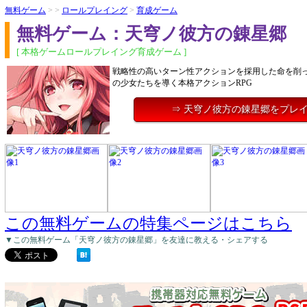
無料ゲーム
> >
ロールプレイング
>
育成ゲーム
無料ゲーム：天穹ノ彼方の錬星郷
[ 本格ゲームロールプレイング育成ゲーム ]
戦略性の高いターン性アクションを採用した命を削
の少女たちを導く本格アクションRPG
⇒ 天穹ノ彼方の錬星郷をプレ
この無料ゲームの特集ページはこちら
▼この無料ゲーム「天穹ノ彼方の錬星郷」を友達に教える・シェアする