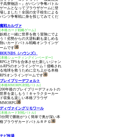
子高寮物語～』がパンツ争奪バトル
ゲームとなってブラウザゲームに登
場しました！全国の女子校生による
パンツ争奪戦に身を投じてみてくだ
魔戦カルヴァ
[本格カード戦略ゲーム]
妖精と一緒に世界を救う冒険にでよ
う！劣勢からの大逆転劇も楽しめる
熱いカードバトル戦略オンラインゲ
ームです
HOUNDS（ハウンズ）
[本格シューティングインベーダー]
RPGとTPSを合体させた新しいジャン
ルRPSのオンラインゲーム！侵略され
る地球を救うために立ち上がる本格
RPSオンラインゲームです
ブレイブリーデフォルト
[本格MMORPG対戦バトル]
200年後のブレイブリーデフォルトの
世界を楽しもう！キャラクターカー
ド収集も楽しい本格ブラウザ
MMORPG
ディヴァイングリモワール
[本格カード対戦バトル]
3分間で勝敗がつく簡単で奥が深い本
格ブラウザカードバトルＲＰＧ
チビ牧場