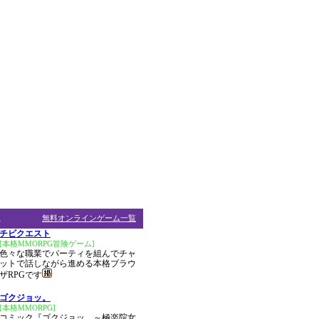
ム
無料オンラインゲーム一覧
チビクエスト
[本格MMORPG冒険ゲーム]
色々な職業でパーティを組んでチャ
ットで話しながら進める本格ブラウ
ザRPGです
ゴクジョッ。
[本格MMORPG]
コミック『ゴクジョッ。～極楽院女