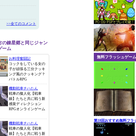
>>全てのコメント
方の錬星郷と同じジャン
ゲーム
無料フラッシュゲー
お料理奮闘記
コックをしている女の
子が頑張る三分クッキ
ング風のクッキング？
バトルRPG
機動戦車チハたん
戦車の擬人化【戦車
娘】たちと共に戦う新
感覚ディレクション
RPGオンラインゲーム
第18回おすすめ無料フラ
機動戦車チハたん
戦車の擬人化【戦車
娘】たちと共に戦う新