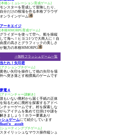
[本格シミュレーション育成ゲーム]
モンスターを育成して冒険したり、
自分だけの牧場を作る本格ブラウザ
オンラインゲーム
アーキエイジ
[本格MMORPG育成ゲーム]
グライダーを使って空へ、船を操縦
して海へ！ヒヨコ1つで大商人に！自
由度の高さとグラフィックの美しさ
が魅力の本格MMORPG
ム
⇒無料フラッシュゲーム一覧
当たれ！矢印君
[アクションプチゲーム]
黄色い矢印を操作して他の矢印を場
外へ突き落とす相撲風のゲームです
夢電４
[アドベンチャー謎解き]
誰もいない廃村から届く手紙の正体
を知るために廃村を探索するアドベ
ンチャーゲームです。村を探索しな
がらアイテムを集めて仕掛けや謎を
解きましょう！ホラー要素あり
ッシュゲーム
にて紹介しています
floati’n assult
[シューティングプチゲーム]
スタイリッシュなマウス操作縦シュ