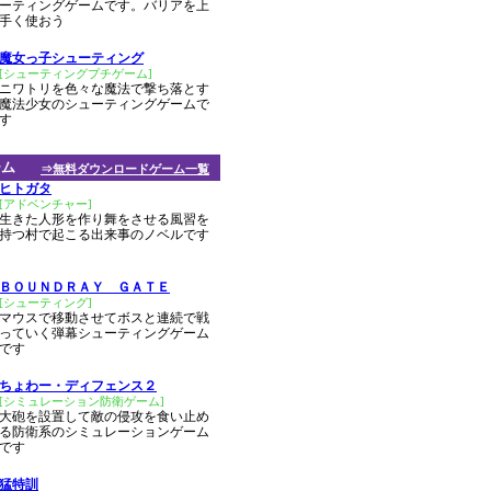
ーティングゲームです。バリアを上
手く使おう
魔女っ子シューティング
[シューティングプチゲーム]
ニワトリを色々な魔法で撃ち落とす
魔法少女のシューティングゲームで
す
ーム
⇒無料ダウンロードゲーム一覧
ヒトガタ
[アドベンチャー]
生きた人形を作り舞をさせる風習を
持つ村で起こる出来事のノベルです
ＢＯＵＮＤＲＡＹ ＧＡＴＥ
[シューティング]
マウスで移動させてボスと連続で戦
っていく弾幕シューティングゲーム
です
ちょわー・ディフェンス２
[シミュレーション防衛ゲーム]
大砲を設置して敵の侵攻を食い止め
る防衛系のシミュレーションゲーム
です
猛特訓