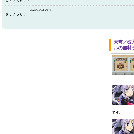
６５７５６７６
2023/11/12 20:45
６５７５６７
天穹ノ彼
ルの無料
です。