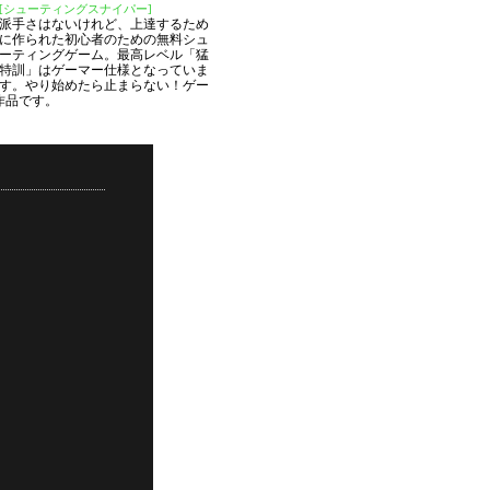
[シューティングスナイパー]
派手さはないけれど、上達するため
に作られた初心者のための無料シュ
ーティングゲーム。最高レベル「猛
特訓」はゲーマー仕様となっていま
す。やり始めたら止まらない！ゲー
作品です。