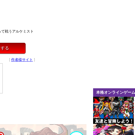
って戦うアルケミスト
イする
[
作者様サイト
]
本格オンラインゲー