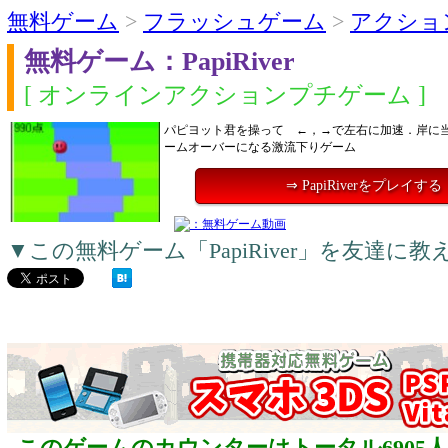
無料ゲーム
>
フラッシュゲーム
>
アクショ
無料ゲーム：PapiRiver
[ オンラインアクションプチゲーム ]
パピヨット君を操って ←，→で左右に加速．岸に
ームオーバーになる激流下りゲーム
⇒ PapiRiverをプレイする
▼この無料ゲーム「PapiRiver」を友達に