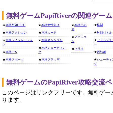
無料ゲームPapiRiverの関連ゲ
★
本格MMORPG
★
本格女性向け
★
本格その
★
格闘
他
★
本格アクション
★
本格カード
★
対戦バトル
★
アクショ
★
本格シミュレーショ
★
本格ギャンブル
★
アドベンチ
ン
ン
ー
★
本格シューティン
★
マリオ
★
本格FPS
グ
★
西部劇
★
本格スポーツ
★
本格ブラウザ
★
シューティ
グ
無料ゲームのPapiRiver攻略交
このページはリンクフリーです。無料ゲー
ります。