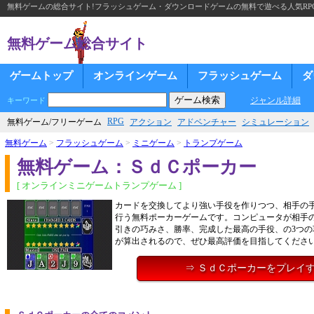
無料ゲームの総合サイト!フラッシュゲーム・ダウンロードゲームの無料で遊べる人気RP
無料ゲーム総合サイト
ゲームトップ
オンラインゲーム
フラッシュゲーム
ダ
ジャンル詳細
キーワード
RPG
無料ゲーム/フリーゲーム
アクション
アドベンチャー
シミュレーション
無料ゲーム
>
フラッシュゲーム
>
ミニゲーム
>
トランプゲーム
無料ゲーム：ＳｄＣポーカー
[ オンラインミニゲームトランプゲーム ]
カードを交換してより強い手役を作りつつ、相手の
行う無料ポーカーゲームです。コンピュータが相手
引きの巧みさ、勝率、完成した最高の手役、の3つの
が算出されるので、ぜひ最高評価を目指してください
⇒ ＳｄＣポーカーをプレイ