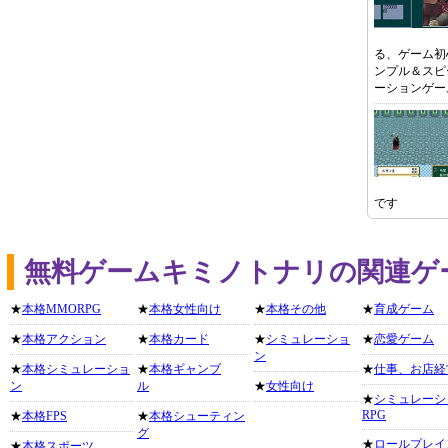
る、ゲーム初
ンプル＆スピ
ーションゲー
です
無料ゲームキミノトナリの関連ゲ
★
本格MMORPG
★
本格女性向け
★
本格その他
★
育成ゲーム
★
本格アクション
★
本格カード
★
シミュレーショ
★
恋愛ゲーム
ン
★
本格シミュレーショ
★
本格ギャンブ
★
仕事、お店経
ン
ル
★
女性向け
★
シミュレーシ
RPG
★
本格FPS
★
本格シューティン
グ
★
ロールプレイ
★
本格スポーツ