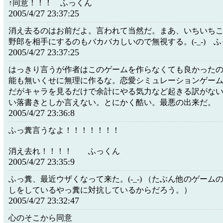
↑同意！！！ ふっくん
2005/4/27 23:37:25
消え去るのはお前だよ。言われて当然だ。まあ、いちいち
野郎を相手にするのもバカバカしいので無視する。(-_-) 
2005/4/27 23:37:25
はっきり言うが作者はこのゲームを作らなくても良かった
能も無いくせに無理に作るな。恋愛シミュレーションゲー
だがキャラを見るだけで余計にやる気力など起きる訳がな
い落書きとしか言えない。とにかく酷い。最悪の出来だ。
2005/4/27 23:36:8
ふっ糞言うなよ！！！！！！！
消え去れ！！！！ ふっくん
2005/4/27 23:35:9
ふっ糞、最近ウザくなって来た。(-_-) （たぶん他のゲーム
しをしているやっ糞に対抗しているからだろう。）
2005/4/27 23:32:47
心のそこから同意