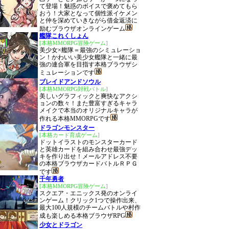
て登場！魅惑のボイスで褒めてもら
おう！大家となって個性派イケメン
と仲を深めていきながら借金返済に
励むブラウザオンラインゲーム
艦隊これくしょん
[本格MMORPG冒険ゲーム]
美少女×艦隊＝最強のシミュレーショ
ン！かわいい美少女艦隊と一緒に最
強の連合軍を目指す本格ブラウザシ
ミュレーションです
ブレイドアンドソウル
[本格MMORPG対戦バトル]
美しいグラフィックと爽快なアクシ
ョンの数々！また豊富すぎるキャラ
メイクで本当のオリジナルキャラが
作れる本格MMORPGです
ドラゴンモンスター
[本格カード育成ゲーム]
ドットイラストのモンスターカード
と英雄カードを組み合わせ最強デッ
キを作り出せ！メールアドレス不要
の本格ブラウザカードバトルＲＰＧ
です
千年勇者
[本格MMORPG冒険ゲーム]
スクエア・エニックス発のオンライ
ンゲーム！クリック1つで操作出来、
最大100人規模のチームバトルや村作
成も楽しめる本格ブラウザRPG
少女とドラゴン