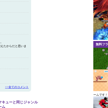
に。
無料フ
増えたからだと思いま
>>全てのコメント
ームです！
マキューと同じジャンル
ーム