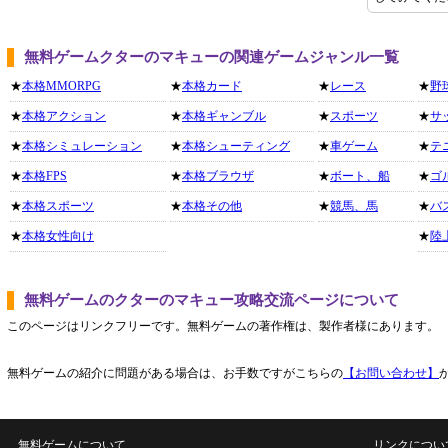
無料ゲームクターのマキューの関連ゲームジャンル一覧
★
本格MMORPG
★
本格カード
★
レース
★
野
★
本格アクション
★
本格ギャンブル
★
スポーツ
★
サ
★
本格シミュレーション
★
本格シューティング
★
車ゲーム
★
テ
★
本格FPS
★
本格ブラウザ
★
ボート、船
★
ゴ
★
本格スポーツ
★
本格その他
★
競馬、馬
★
バ
★
本格女性向け
★
陸
無料ゲームのクターのマキュー攻略交流ページについて
このページはリンクフリーです。無料ゲームの著作権は、製作者様にあります。
無料ゲームの紹介に問題がある場合は、お手数ですがこちらの
【お問い合わせ】
無料ゲームについて
リンクについ