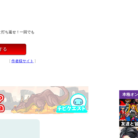
と打ち返せ！一回でも
する
[
作者様サイト
]
本格オ