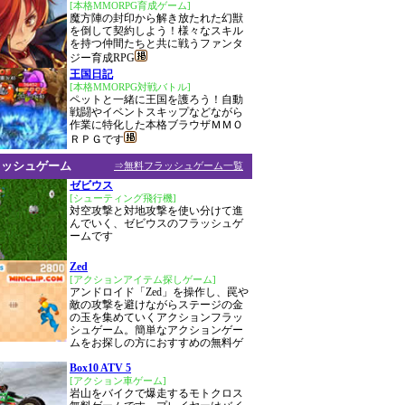
[本格MMORPG育成ゲーム]
魔方陣の封印から解き放たれた幻獣
を倒して契約しよう！様々なスキル
を持つ仲間たちと共に戦うファンタ
ジー育成RPG
王国日記
[本格MMORPG対戦バトル]
ペットと一緒に王国を護ろう！自動
戦闘やイベントスキップなどながら
作業に特化した本格ブラウザＭＭＯ
ＲＰＧです
ラッシュゲーム
⇒無料フラッシュゲーム一覧
ゼビウス
[シューティング飛行機]
対空攻撃と対地攻撃を使い分けて進
んでいく、ゼビウスのフラッシュゲ
ームです
Zed
[アクションアイテム探しゲーム]
アンドロイド「Zed」を操作し、罠や
敵の攻撃を避けながらステージの金
の玉を集めていくアクションフラッ
シュゲーム。簡単なアクションゲー
ムをお探しの方におすすめの無料ゲ
Box10 ATV 5
[アクション車ゲーム]
岩山をバイクで爆走するモトクロス