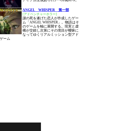
アイテム生成ありのノベル風RPG。
ANGEL WHISPER 第一部
[アドベンチャーホラー]
謎の死を遂げた恋人が作成したゲー
ム「ANGEL WHISPER」。物語はそ
のゲームを軸に展開する。現実と虚
構が交錯し次第にその境目が曖昧に
なってゆくリアルミッション型アド
ゲーム