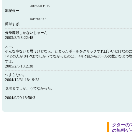
2012/5/20 11:15
出記根ー
2012/5/6 16:1
簡単すぎ。
分身魔球しかないじゃーん
2005/8/5 8:22:48
えー。
そんな事ないと思うけどなぁ。とまったボールをクリックすればいいだけなの
↑×２の人が３ｷｭｳまでしかうてなかったのは、４ｷｭｳ目からボールの数がひとつ
すよ。
2005/2/5 18:2:38
つまらない。
2004/12/31 18:19:28
３球までしか、うてなかった。
2004/9/29 18:50:3
クターの
の無料ゲ