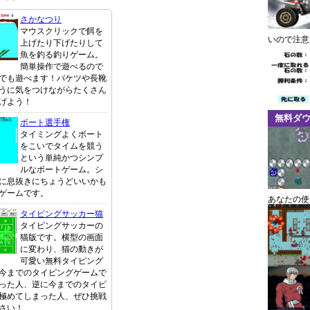
さかなつり
マウスクリックで餌を
いので注意
上げたり下げたりして
魚を釣る釣りゲーム。
簡単操作で遊べるので
でも遊べます！バケツや長靴
うに気をつけながらたくさん
げよう！
無料ダ
ボート選手権
タイミングよくボート
をこいでタイムを競う
という単純かつシンプ
ルなボートゲーム。シ
に息抜きにちょうどいいかも
ゲームです。
あなたの使
タイピングサッカー猫
タイピングサッカーの
猫版です。横型の画面
に変わり、猫の動きが
可愛い無料タイピング
今までのタイピングゲームで
った人、逆に今までのタイピ
極めてしまった人、ぜひ挑戦
さい！