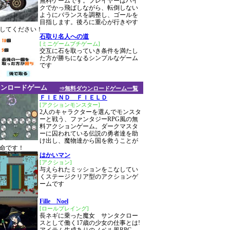
無料ゲームです。プレイヤーはバイ
クでかっ飛ばしながら、転倒しない
ようにバランスを調整し、ゴールを
目指します。後ろに重心が行きやす
してください！
石取り名人への道
[ミニゲームプチゲーム]
交互に石を取っていき条件を満たし
た方が勝ちになるシンプルなゲーム
です
ウンロードゲーム
⇒無料ダウンロードゲーム一覧
ＦＩＥＮＤ ＦＩＥＬＤ
[アクションモンスター]
2人のキャラクターを選んでモンスタ
ーと戦う、ファンタジーRPG風の無
料アクションゲーム。ダークマスタ
ーに囚われている伝説の勇者達を助
け出し、魔物達から国を救うことが
命です！
はかいマン
[アクション]
与えられたミッションをこなしてい
くステージクリア型のアクションゲ
ームです
Fille Noel
[ロールプレイング]
長ネギに乗った魔女 サンタクロー
スとして働く17歳の少女の仕事とは!