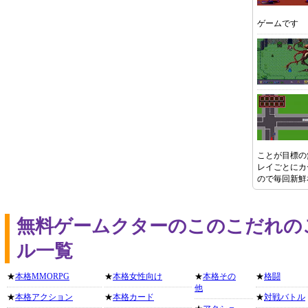
ゲームです
ことが目標の
レイごとにカ
ので毎回新鮮
無料ゲームクターのこのこだれの
ル一覧
★
本格MMORPG
★
本格女性向け
★
本格その
★
格闘
他
★
本格アクション
★
本格カード
★
対戦バトル