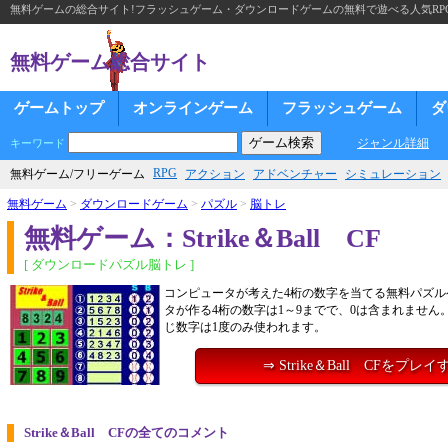
無料ゲームの総合サイト!フラッシュゲーム・ダウンロードゲームの無料で遊べる人気RP
無料ゲーム総合サイト
ゲームトップ
オンラインゲーム
フラッシュゲーム
ダ
ジャンル詳細
キーワード
RPG
無料ゲーム/フリーゲーム
アクション
アドベンチャー
シミュレーション
無料ゲーム
>
ダウンロードゲーム
>
パズル
>
脳トレ
無料ゲーム：Strike＆Ball CF
[ ダウンロードパズル脳トレ ]
コンピュータが考えた4桁の数字を当てる無料パズル
タが作る4桁の数字は1～9までで、0は含まれません
じ数字は1度のみ使われます。
⇒ Strike＆Ball CFをプレイ
Strike＆Ball CFの全てのコメント