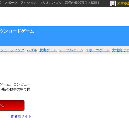
G、スポーツ、アクション、マリオ、パズル、麻雀が6000種以上掲載！
スマホ
ウンロードゲーム
シューティング
パズル
脱出ゲーム
テーブルゲーム
スポーツゲーム
女性向け
ゲーム。コンピュー
。4桁の数字の中で同
する
[
作者様サイト
]