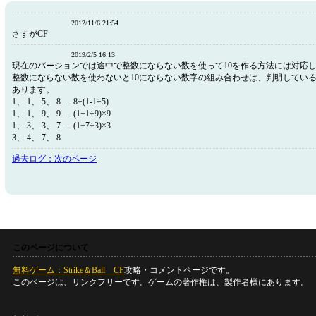
2012/11/6 21:54
さすがCF
2019/2/5 16:13
現在のバージョンでは途中で整数にならない数を使って10を作る方法には対応
整数にならない数を使わないと10にならない数字の組み合わせは、判明してい
あります。
1、 1、 5、 8 … 8÷(1-1÷5)
1、 1、 9、 9 … (1+1÷9)×9
1、 3、 3、 7 … (1+7÷3)×3
3、 4、 7、 8
過去ログ：次のページ
このページについて
無料ゲーム：Strike＆Ball CF
攻略・コメントページです。
このページは、リンクフリーです。ゲームの著作権は、製作者様にあります。