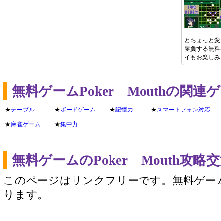
とちょっと変
勝負する無料
イもお楽しみ
無料ゲームPoker Mouthの関
★
テーブル
★
ボードゲーム
★
記憶力
★
スマートフォン対応
★
麻雀ゲーム
★
集中力
無料ゲームのPoker Mouth攻
このページはリンクフリーです。無料ゲー
ります。