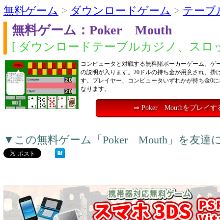
無料ゲーム
>
ダウンロードゲーム
>
テーブ
無料ゲーム：Poker Mouth
[ ダウンロードテーブルカジノ、スロッ
コンピュータと対戦する無料賭ポーカーゲーム。ゲ
の説明が入ります。20ドルの持ち金が用意され、掛け
す。プレイヤー、コンピュータいずれかが持ち金0に
なります。
⇒ Poker Mouthをプレイす
▼この無料ゲーム「Poker Mouth」を友