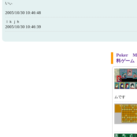
いぃ
2005/10/30 10:46:48
ｌｋｊｈ
2005/10/30 10:46:39
Poker
料ゲーム
ムです