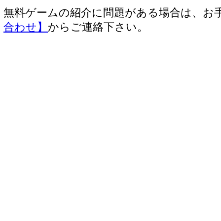
無料ゲームの紹介に問題がある場合は、お
合わせ】
からご連絡下さい。