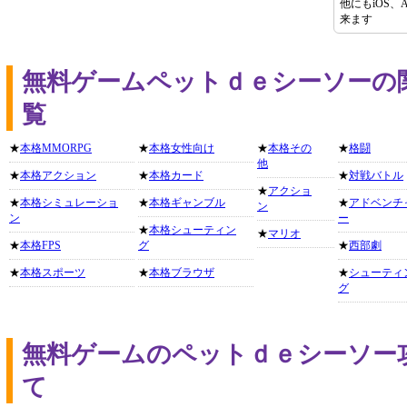
他にもiOS、
来ます
無料ゲームペットｄｅシーソーの
覧
★
本格MMORPG
★
本格女性向け
★
本格その
★
格闘
他
★
本格アクション
★
本格カード
★
対戦バトル
★
アクショ
★
本格シミュレーショ
★
本格ギャンブル
★
アドベンチ
ン
ン
ー
★
本格シューティン
★
マリオ
★
本格FPS
グ
★
西部劇
★
本格スポーツ
★
本格ブラウザ
★
シューティ
グ
無料ゲームのペットｄｅシーソー
て