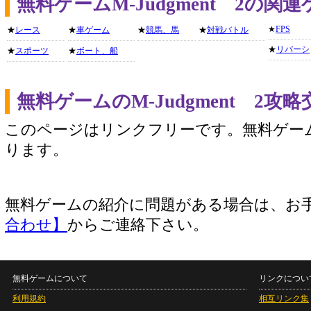
無料ゲームM-Judgment 2の
★
FPS
★
レース
★
車ゲーム
★
競馬、馬
★
対戦バトル
★
リバーシ
★
スポーツ
★
ボート、船
無料ゲームのM-Judgment 2
このページはリンクフリーです。無料ゲー
ります。
無料ゲームの紹介に問題がある場合は、お
合わせ】
からご連絡下さい。
無料ゲームについて
リンクについ
利用規約
相互リンク集