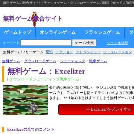
無料ゲームの総合サイト!フラッシュゲーム・ダウンロードゲームの無料で遊べる人気RP
無料ゲーム総合サイト
ゲームトップ
オンラインゲーム
フラッシュゲーム
ダ
ジャンル詳細
キーワード
RPG
無料ゲーム/フリーゲーム
アクション
アドベンチャー
シミュレーション
無料ゲーム
>
ダウンロードゲーム
>
シューティング
>
戦車ゲーム
無料ゲーム：Excelizer
[ ダウンロードシューティング戦車ゲーム ]
個性的な敵達と1対1で戦い、ラジコン感覚で戦車を
ームです。7つのキーを使ってラジコンのように戦車
きます。やり始めるとはまってしまう無料ゲームで
⇒ Excelizerをプレイする
Excelizerの全てのコメント