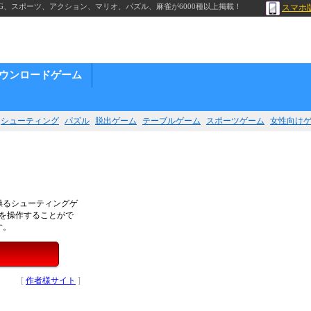
G、スポーツ、アクション、マリオ、パズル、麻雀が6000種以上掲載！
スマホ
ウンロードゲーム
シューティング
パズル
脱出ゲーム
テーブルゲーム
スポーツゲーム
女性向け
操るシューティングゲ
を操作することがで
す。
[
作者様サイト
]