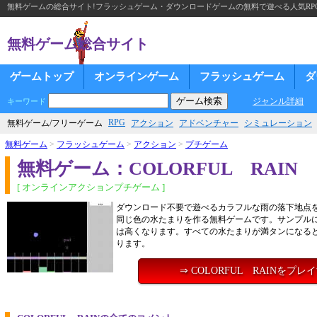
無料ゲームの総合サイト!フラッシュゲーム・ダウンロードゲームの無料で遊べる人気RP
無料ゲーム総合サイト
ゲームトップ
オンラインゲーム
フラッシュゲーム
ダ
ジャンル詳細
キーワード
RPG
無料ゲーム/フリーゲーム
アクション
アドベンチャー
シミュレーション
無料ゲーム
>
フラッシュゲーム
>
アクション
>
プチゲーム
無料ゲーム：COLORFUL RAIN
[ オンラインアクションプチゲーム ]
ダウンロード不要で遊べるカラフルな雨の落下地点
同じ色の水たまりを作る無料ゲームです。サンプル
は高くなります。すべての水たまりが満タンになる
ります。
⇒ COLORFUL RAINをプレ