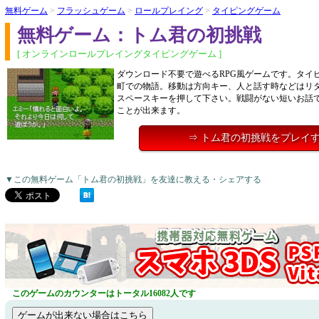
無料ゲーム
>
フラッシュゲーム
>
ロールプレイング
>
タイピングゲーム
無料ゲーム：トム君の初挑戦
[ オンラインロールプレイングタイピングゲーム ]
ダウンロード不要で遊べるRPG風ゲームです。タイ
町での物語。移動は方向キー、人と話す時などはリ
スペースキーを押して下さい。戦闘がない短いお話
ことが出来ます。
⇒ トム君の初挑戦をプレイ
▼この無料ゲーム「トム君の初挑戦」を友達に教える・シェアする
このゲームのカウンターはトータル16082人です