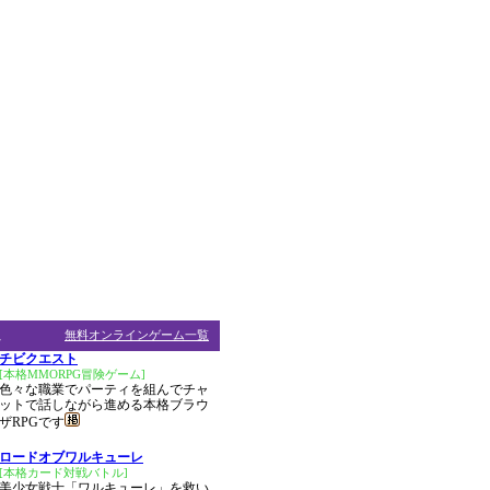
ム
無料オンラインゲーム一覧
チビクエスト
[本格MMORPG冒険ゲーム]
色々な職業でパーティを組んでチャ
ットで話しながら進める本格ブラウ
ザRPGです
ロードオブワルキューレ
[本格カード対戦バトル]
美少女戦士「ワルキューレ」を救い