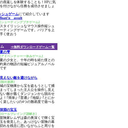
の燕返しを体験することも！HPに気
を付けながら任務を成功させましょ
ッシュゲーム
にて紹介しています
floati’n assult
[シューティングプチゲーム]
スタイリッシュなマウス操作縦シュ
ーティングゲームです。バリアを上
手く使おう
ーム
⇒無料ダウンロードゲーム一覧
夏の雫
[アドベンチャー一休みゲーム]
夏の少女と、十年の時を経た僕との
約束の物語の短編ビジュアルノベル
です
見えない敵を避けながら
[脱出迷路]
城の宝物庫から宝を盗もうとして捕
まってしまった主人公を操作し見え
ない敵が蠢くダンジョンから脱出せ
よ！｢簡単｣･｢普通｣･｢地獄｣･｢とにか
く楽したい｣の4つの難易度で遊べる
深淵の宝玉
[ロールプレイング謎解き]
冒険家レムザは森の奥深くで輝く宝
玉を発見した。あっけない冒険の幕
切れを残念に思いながらふと周りを