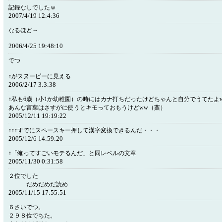
記録なしでしたｗ
2007/4/19 12:4:36
なるほど～
2006/4/25 19:48:10
でつ
↑がスヌーピーに見える
2006/2/17 3:3:38
↑私も6歳（小1か幼稚園）の時にはカナ打ちだったけどちゃんと自分でうてたよ
あんな言葉はさすがに使うとキモっておもうけどww（藁）
2005/12/11 19:19:22
↑↑↑すでにスペースキー押して漢字変換できるんだ・・・
2005/12/6 14:59:20
↑「俺ってすごいモテるんだ」と同レベルの文章
2005/11/30 0:31:58
２位で
だめだめだ読め
2005/11/15 17:55:51
６さいでつ。
２９８位でちた。