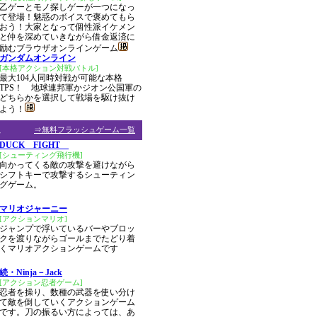
乙ゲーとモノ探しゲーが一つになっ
て登場！魅惑のボイスで褒めてもら
おう！大家となって個性派イケメン
と仲を深めていきながら借金返済に
励むブラウザオンラインゲーム
ガンダムオンライン
[本格アクション対戦バトル]
最大104人同時対戦が可能な本格
TPS！ 地球連邦軍かジオン公国軍の
どちらかを選択して戦場を駆け抜け
よう！
ム
⇒無料フラッシュゲーム一覧
DUCK FIGHT
[シューティング飛行機]
向かってくる敵の攻撃を避けながら
シフトキーで攻撃するシューティン
グゲーム。
マリオジャーニー
[アクションマリオ]
ジャンプで浮いているバーやブロッ
クを渡りながらゴールまでたどり着
くマリオアクションゲームです
続・Ninja－Jack
[アクション忍者ゲーム]
忍者を操り、数種の武器を使い分け
て敵を倒していくアクションゲーム
です。刀の振るい方によっては、あ