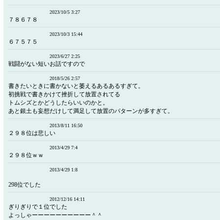
2023/10/5 3:27
７８６７８
2023/10/3 15:44
６７５７５
2023/6/27 2:25
戦闘がない短いお話ですので
2018/5/26 2:57
書きたいときに書かないと萎えるあるあるすぎて。
初挑戦で書きかけて挫折して放置されてる
トムシズとかどうしたらいいのかと。
あと銀土も妄想だけして満足して放置のパターンが多すぎて。
2013/8/11 16:50
２９８位は悲しい
2013/4/29 7:4
２９８位ｗｗ
2013/4/29 1:8
298位でした
2012/12/16 14:11
ぎりぎりで１位でした
よっしゃーーーーーーーーーー＾＾