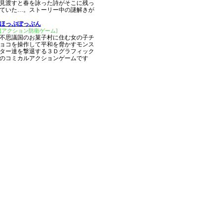
見渡すと春を詠った詩がそこに残っ
ていた…。ストーリー中の謎解きが
ほっぷぽっぷん
[アクション防衛ゲーム]
不思議国のお菓子村に住む女の子チ
ョコを操作して平和を脅かすモンス
ター達を撃退する３Ｄグラフィック
のコミカルアクションゲームです