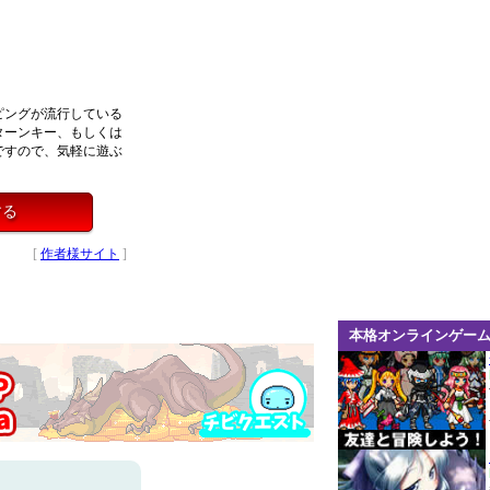
ピングが流行している
ターンキー、もしくは
ですので、気軽に遊ぶ
する
[
作者様サイト
]
本格オンラインゲー