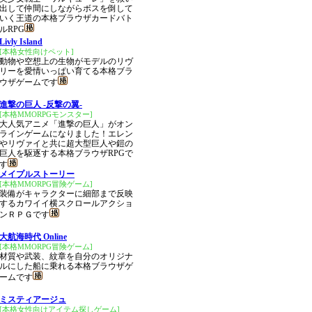
出して仲間にしながらボスを倒して
いく王道の本格ブラウザカードバト
ルRPG
Livly Island
[本格女性向けペット]
動物や空想上の生物がモデルのリヴ
リーを愛情いっぱい育てる本格ブラ
ウザゲームです
進撃の巨人 -反撃の翼-
[本格MMORPGモンスター]
大人気アニメ「進撃の巨人」がオン
ラインゲームになりました！エレン
やリヴァイと共に超大型巨人や鎧の
巨人を駆逐する本格ブラウザRPGで
す
メイプルストーリー
[本格MMORPG冒険ゲーム]
装備がキャラクターに細部まで反映
するカワイイ横スクロールアクショ
ンＲＰＧです
大航海時代 Online
[本格MMORPG冒険ゲーム]
材質や武装、紋章を自分のオリジナ
ルにした船に乗れる本格ブラウザゲ
ームです
ミスティアージュ
[本格女性向けアイテム探しゲーム]