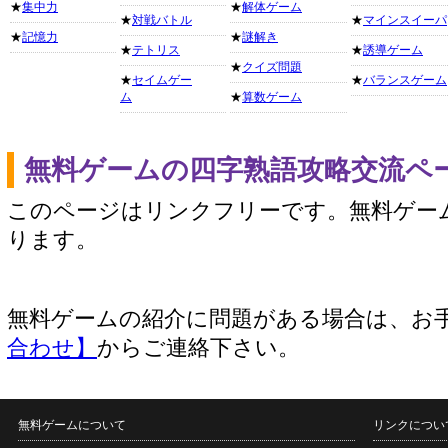
★
集中力
★
解体ゲーム
★
対戦バトル
★
マインスイーパ
★
記憶力
★
謎解き
★
テトリス
★
誘導ゲーム
★
クイズ問題
★
セイムゲー
★
バランスゲーム
ム
★
算数ゲーム
無料ゲームの四字熟語攻略交流ペ
このページはリンクフリーです。無料ゲー
ります。
無料ゲームの紹介に問題がある場合は、お
合わせ】
からご連絡下さい。
無料ゲームについて
リンクについ