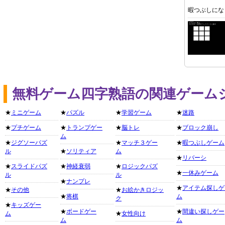
暇つぶしにな
無料ゲーム四字熟語の関連ゲーム
★
ミニゲーム
★
パズル
★
学習ゲーム
★
迷路
★
プチゲーム
★
トランプゲー
★
脳トレ
★
ブロック崩し
ム
★
ジグソーパズ
★
マッチ３ゲー
★
暇つぶしゲーム
ル
★
ソリティア
ム
★
リバーシ
★
スライドパズ
★
神経衰弱
★
ロジックパズ
★
一休みゲーム
ル
ル
★
ナンプレ
★
アイテム探しゲ
★
その他
★
お絵かきロジッ
★
将棋
ム
ク
★
キッズゲー
★
ボードゲー
★
間違い探しゲー
ム
★
女性向け
ム
ム