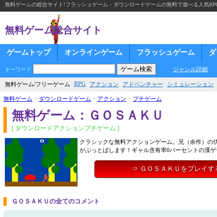
無料ゲームの総合サイト!フラッシュゲーム・ダウンロードゲームの無料で遊べる人気RP
無料ゲーム総合サイト
ゲームトップ
オンラインゲーム
フラッシュゲーム
ダ
ジャンル詳細
キーワード
RPG
無料ゲーム/フリーゲーム
アクション
アドベンチャー
シミュレーション
無料ゲーム
>
ダウンロードゲーム
>
アクション
>
プチゲーム
無料ゲーム：ＧＯＳＡＫＵ
[ ダウンロードアクションプチゲーム ]
クラシックな無料アクションゲーム。兄（余作）の
がぶっとばします！ギャル含有率0パーセントの漢ゲ
⇒ ＧＯＳＡＫＵをプレイす
ＧＯＳＡＫＵの全てのコメント