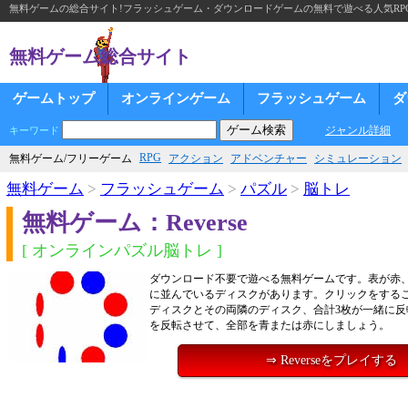
無料ゲームの総合サイト!フラッシュゲーム・ダウンロードゲームの無料で遊べる人気RP
無料ゲーム総合サイト
ゲームトップ
オンラインゲーム
フラッシュゲーム
ダ
ジャンル詳細
キーワード
RPG
無料ゲーム/フリーゲーム
アクション
アドベンチャー
シミュレーション
無料ゲーム
>
フラッシュゲーム
>
パズル
>
脳トレ
無料ゲーム：Reverse
[ オンラインパズル脳トレ ]
ダウンロード不要で遊べる無料ゲームです。表が赤、
に並んでいるディスクがあります。クリックをする
ディスクとその両隣のディスク、合計3枚が一緒に反
を反転させて、全部を青または赤にしましょう。
⇒ Reverseをプレイする