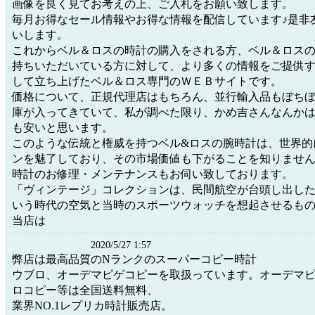
画像を良く見てお考えの上、ご入札をお願い致します。
毎月お得なセール情報やお得な情報を配信しています♪是非
いします。
これからベル＆ロスの時計の購入をされる方、ベル＆ロス
持ちいただいている方に対して、より多くの情報をご提供
して立ち上げたベル＆ロス専門のＷＥＢサイトです。
価格について、正規代理店はもちろん、並行輸入品もぼち
庫が入ってきていて、私が調べた限り、かめ吉さんなんか
も安いと思います。
このような伝統と権威を持つベル&ロスの腕時計は、世界的
ンを魅了しており、その市場価値も下がることを知りませ
時計のお修理・メンテナンスもお伺い致しております。
「ヴィンテージ」コレクションは、民間航空が台頭し出し
いう時代の空気と当時のスポーツウォッチを想起させるも
当店は
2020/5/27 1:57
弊店は最高品質のNランクのスーパーコピー時計
ウブロ、オーデマピゲコピーを取扱っています。オーデマ
ロコピー等は全国送料無料、
業界NO.1レプリカ時計販売店。