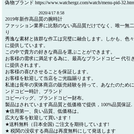
偽物ブランド https://www.watchergz.com/watch/menu-pid-32.htm
2020/4/17 8:58
2019年新作高品質の腕時計
ファッション業界に比類のない高品質だけでなく、唯一無
り
秀逸な素材と抜群な作工は完璧に融合します。しかも、色
に提供しています。
この中で貴方の好きな商品を選ぶことができます。
お客様の需求に満足する為に、最高なブランドコピー 代引
に提供されます。
お客様の喜びさせることを保証します。
お客様を歓迎して当店をご光臨賜ります。
私達は長年の実体商店の販売経験を持って、あなたのため
ンドコピー時計、ブランド
コピーバッグ、ブランドコピー財布。
製品はされています高品質と低価格で提供，100%品質保証.
★信用第一、良い品質、低価格は。
広大な客を歓迎して買います！
★送料無料（日本全国) ご注文を期待しています!
★ 税関の没収する商品は再度無料にして発送します