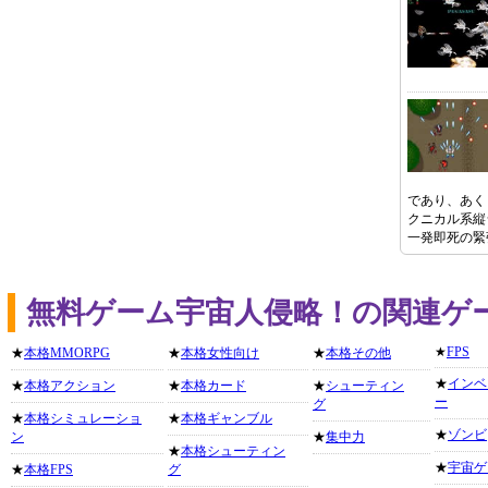
であり、あく
クニカル系縦
一発即死の緊
無料ゲーム宇宙人侵略！の関連ゲ
★
FPS
★
本格MMORPG
★
本格女性向け
★
本格その他
★
インベ
★
本格アクション
★
本格カード
★
シューティン
ー
グ
★
本格シミュレーショ
★
本格ギャンブル
★
ゾンビ
ン
★
集中力
★
本格シューティン
★
宇宙ゲ
★
本格FPS
グ