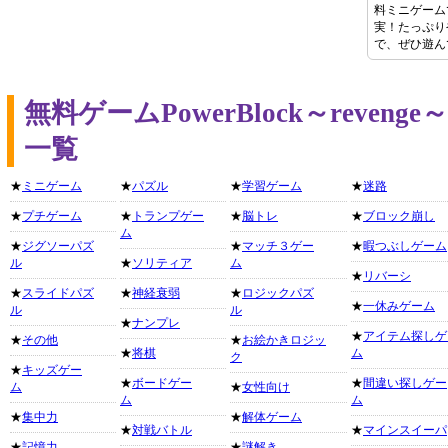
料ミニゲーム
実！たっぷり
で、ぜひ遊ん
無料ゲームPowerBlock～reve
一覧
★
ミニゲーム
★
パズル
★
学習ゲーム
★
迷路
★
プチゲーム
★
トランプゲー
★
脳トレ
★
ブロック崩し
ム
★
ジグソーパズ
★
マッチ３ゲー
★
暇つぶしゲーム
ル
★
ソリティア
ム
★
リバーシ
★
スライドパズ
★
神経衰弱
★
ロジックパズ
★
一休みゲーム
ル
ル
★
ナンプレ
★
アイテム探しゲ
★
その他
★
お絵かきロジッ
★
将棋
ム
ク
★
キッズゲー
★
ボードゲー
★
間違い探しゲー
ム
★
女性向け
ム
ム
★
集中力
★
解体ゲーム
★
対戦バトル
★
マインスイーパ
★
記憶力
★
謎解き