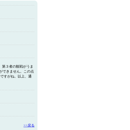
し、第３者の観戦がうま
続ができません。この点
のですがね。以上、通
>>戻る