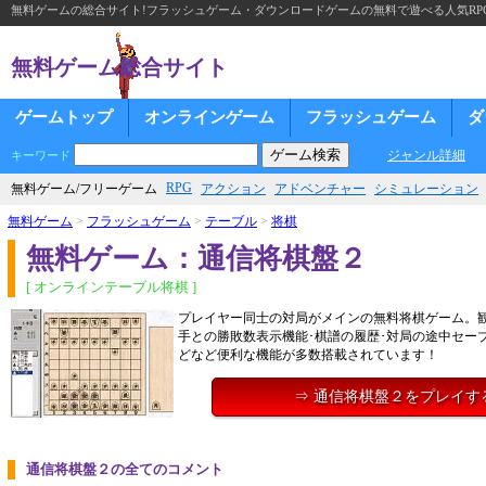
無料ゲームの総合サイト!フラッシュゲーム・ダウンロードゲームの無料で遊べる人気RP
無料ゲーム総合サイト
ゲームトップ
オンラインゲーム
フラッシュゲーム
ダ
ジャンル詳細
キーワード
RPG
無料ゲーム/フリーゲーム
アクション
アドベンチャー
シミュレーション
無料ゲーム
>
フラッシュゲーム
>
テーブル
>
将棋
無料ゲーム：通信将棋盤２
[ オンラインテーブル将棋 ]
プレイヤー同士の対局がメインの無料将棋ゲーム。観
手との勝敗数表示機能･棋譜の履歴･対局の途中セー
どなど便利な機能が多数搭載されています！
⇒ 通信将棋盤２をプレイす
通信将棋盤２の全てのコメント