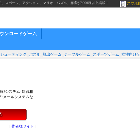
G、スポーツ、アクション、マリオ、パズル、麻雀が6000種以上掲載！
スマホ
ウンロードゲーム
シューティング
パズル
脱出ゲーム
テーブルゲーム
スポーツゲーム
女性向け
戦システム･対戦相
ブ･メールシステムな
る
[
作者様サイト
]