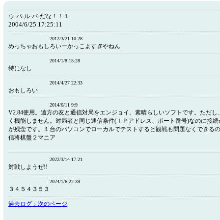
ウ-パ-ル-パ-だな！！１
2004/6/25 17:25:11
2012/3/21 10:28
めっちゃおもしろいーかっこよすぎやねん
2014/1/8 15:28
特になし
2014/4/27 22:33
おもしろい
2014/6/11 9:9
V2.84使用。遠方の友と通信対局をエンジョイ。素晴らしいソフトです。ただ
く機能しません。対局者と同じ通信条件(ＩＰアドレス、ポート番号)なのに接
が残念です。１台のパソコンでローカルでテストすると観戦も問題なくできる
信将棋盤２マニア
2022/3/14 17:21
対戦しようぜ!!
2024/1/6 22:39
３４５４３５３
過去ログ：次のページ