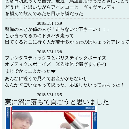
と常日頃思ってた自分。最近、蔦屋書店行ったときにんど
どうせ！と思いながらアイスコーヒ・ヴィヴァルディ
を頼んで飲んでみたら目から鱗だった
2018/5/31 16:9
警備の人とか係の人が「走らないで下さーい！！」
とか言ってるのにドタバタ走って
出てくるとこに行く人が若干多かったのはちょっとアレっ
2018/5/31 16:8
ファンタスティックスとバリスティックボーイズ
オプティクスボーイズ 光る物体で喘ぎます(^-^)
まじでかっこよかった❤️
あんなに近くで見れてお金かからないし、
なんかすごいなぁって思った。応援したいっておもった！
2018/5/31 16:5
実に沼に落ちて貢ごうと思いました