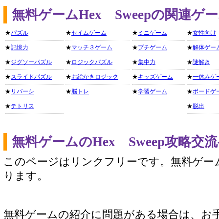
無料ゲームHex Sweepの関連
★
パズル
★
セイムゲーム
★
ミニゲーム
★
女性向け
★
記憶力
★
マッチ３ゲーム
★
プチゲーム
★
解体ゲー
★
ジグソーパズル
★
ロジックパズル
★
集中力
★
謎解き
★
スライドパズル
★
お絵かきロジック
★
キッズゲーム
★
一休みゲ
★
リバーシ
★
脳トレ
★
学習ゲーム
★
ボードゲ
★
テトリス
★
脱出
無料ゲームのHex Sweep攻略
このページはリンクフリーです。無料ゲー
ります。
無料ゲームの紹介に問題がある場合は、お