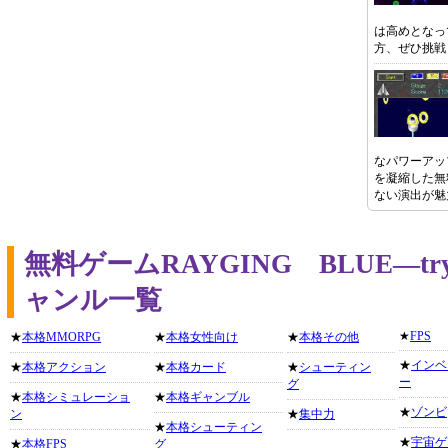
は高めとなっ
方、ぜひ挑戦
なパワーアッ
を凝縮した無
ない演出が魅
無料ゲームRAYGING BLUE―
ャンル一覧
★
FPS
★
本格MMORPG
★
本格女性向け
★
本格その他
★
インベ
★
本格アクション
★
本格カード
★
シューティン
ー
グ
★
本格シミュレーショ
★
本格ギャンブル
★
ゾンビ
ン
★
集中力
★
本格シューティン
★
宇宙ゲ
★
本格FPS
グ