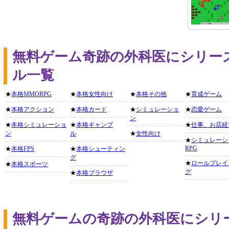
無料ゲーム奇跡の外科医にシリー
ル一覧
★
本格MMORPG
★
本格女性向け
★
本格その他
★
育成ゲーム
★
本格アクション
★
本格カード
★
シミュレーショ
★
恋愛ゲーム
ン
★
本格シミュレーショ
★
本格ギャンブ
★
仕事、お店経
ン
ル
★
女性向け
★
シミュレーシ
RPG
★
本格FPS
★
本格シューティン
グ
★
ロールプレイ
★
本格スポーツ
グ
★
本格ブラウザ
無料ゲームの奇跡の外科医にシリ