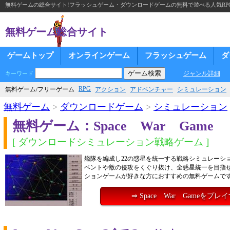
無料ゲームの総合サイト!フラッシュゲーム・ダウンロードゲームの無料で遊べる人気RP
無料ゲーム総合サイト
ゲームトップ
オンラインゲーム
フラッシュゲーム
ダ
ジャンル詳細
キーワード
RPG
無料ゲーム/フリーゲーム
アクション
アドベンチャー
シミュレーション
無料ゲーム
>
ダウンロードゲーム
>
シミュレーション
無料ゲーム：Space War Game
[ ダウンロードシミュレーション戦略ゲーム ]
艦隊を編成し22の惑星を統一する戦略シミュレーシ
ベントや敵の侵攻をくぐり抜け、全惑星統一を目指
ションゲームが好きな方におすすめの無料ゲームで
⇒ Space War Gameをプレ