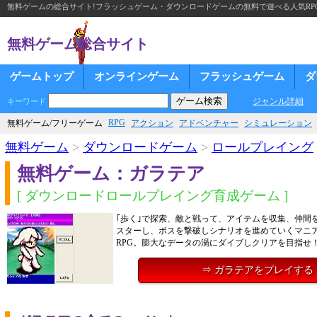
無料ゲームの総合サイト!フラッシュゲーム・ダウンロードゲームの無料で遊べる人気RP
無料ゲーム総合サイト
ゲームトップ
オンラインゲーム
フラッシュゲーム
ダ
ジャンル詳細
キーワード
RPG
無料ゲーム/フリーゲーム
アクション
アドベンチャー
シミュレーション
無料ゲーム
>
ダウンロードゲーム
>
ロールプレイング
無料ゲーム：ガラテア
[ ダウンロードロールプレイング育成ゲーム ]
｢歩く｣で探索、敵と戦って、アイテムを収集、仲間
スターし、ボスを撃破しシナリオを進めていくマニ
RPG。膨大なデータの渦にダイブしクリアを目指せ
⇒ ガラテアをプレイする