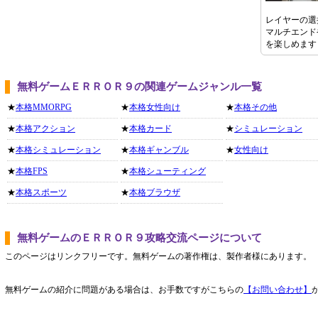
レイヤーの選
マルチエンド
を楽しめます
無料ゲームＥＲＲＯＲ９の関連ゲームジャンル一覧
★
本格MMORPG
★
本格女性向け
★
本格その他
★
本格アクション
★
本格カード
★
シミュレーション
★
本格シミュレーション
★
本格ギャンブル
★
女性向け
★
本格FPS
★
本格シューティング
★
本格スポーツ
★
本格ブラウザ
無料ゲームのＥＲＲＯＲ９攻略交流ページについて
このページはリンクフリーです。無料ゲームの著作権は、製作者様にあります。
無料ゲームの紹介に問題がある場合は、お手数ですがこちらの
【お問い合わせ】