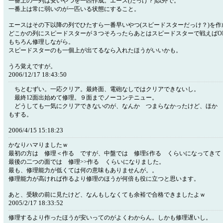
一番上の一列は安いやつを一匹作成。エース(だっけ？)以外で。
一番上は常に弱いのが一匹いる状態にすること。
エースはその下以降の列でひたすら一番早いやつ(スピードスターだっけ？)を作
どこかの列にスピードスターが３つそろったらあとはスピードスターで戦えばO
もちろん修理しながら。
スピードスターのも一個上が出てるなら入れたほうがいいかも。
うろ覚えですが。
2006/12/17 18:43:50
ちとむずい。一応クリア。最終面、電砲なしではクリアできないし。
最終12面出始めて修理。９面までノーコンテニュー。
どうしても一気にクリアできないのが、なんか つまらなかったけど、ほか 
もする。
2006/4/15 15:18:23
かなりハマりましたｗ
最初の方は 修理＜作る ですが、中盤では 修理≦作る くらいになってきて
最後の二つの面では 修理>>作る くらいになりました。
最も、修理能力が低くては何の意味もありませんが。。
修理能力が高ければ作るより修理のほうが何倍も役に立つと思います。
あと、受験の前に見たけど、なんもしなくても余裕で合格できましたよｗ
2005/2/17 18:33:52
修理するより作ったほうが安いってのがよくわからん。しかも修理遅いし。