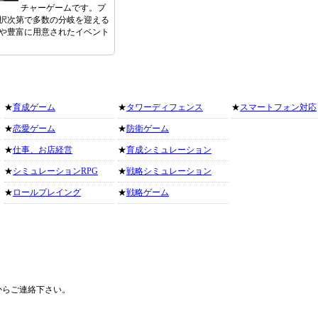
チャーゲームです。プ
択次第で多数の分岐を迎える
や豊富に用意されたイベント
★
育成ゲーム
★
タワーディフェンス
★
スマートフォン対応
★
恋愛ゲーム
★
防衛ゲーム
★
仕事、お店経営
★
育成シミュレーション
★
シミュレーションRPG
★
戦略シミュレーション
★
ロールプレイング
★
戦略ゲーム
からご連絡下さい。