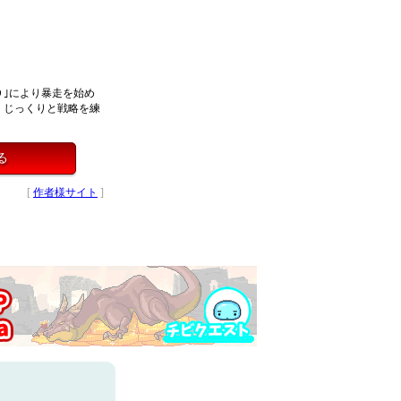
９｣により暴走を始め
。じっくりと戦略を練
る
[
作者様サイト
]