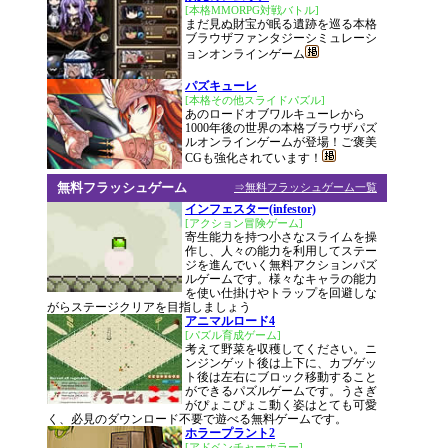
[本格MMORPG対戦バトル]
まだ見ぬ財宝が眠る遺跡を巡る本格
ブラウザファンタジーシミュレーシ
ョンオンラインゲーム
パズキューレ
[本格その他スライドパズル]
あのロードオブワルキューレから
1000年後の世界の本格ブラウザパズ
ルオンラインゲームが登場！ご褒美
CGも強化されています！
無料フラッシュゲーム
⇒無料フラッシュゲーム一覧
インフェスター(infestor)
[アクション冒険ゲーム]
寄生能力を持つ小さなスライムを操
作し、人々の能力を利用してステー
ジを進んでいく無料アクションパズ
ルゲームです。様々なキャラの能力
を使い仕掛けやトラップを回避しな
がらステージクリアを目指しましょう
アニマルロード4
[パズル育成ゲーム]
考えて野菜を収穫してください。ニ
ンジンゲット後は上下に、カブゲッ
ト後は左右にブロック移動すること
ができるパズルゲームです。うさぎ
がぴょこぴょこ動く姿はとても可愛
く、必見のダウンロード不要で遊べる無料ゲームです。
ホラープラント2
[アドベンチャーホラー]