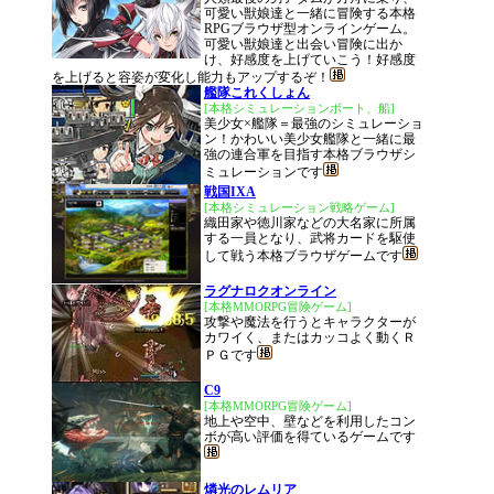
可愛い獣娘達と一緒に冒険する本格
RPGブラウザ型オンラインゲーム。
可愛い獣娘達と出会い冒険に出か
け、好感度を上げていこう！好感度
を上げると容姿が変化し能力もアップするぞ！
艦隊これくしょん
[本格シミュレーションボート、船]
美少女×艦隊＝最強のシミュレーショ
ン！かわいい美少女艦隊と一緒に最
強の連合軍を目指す本格ブラウザシ
ミュレーションです
戦国IXA
[本格シミュレーション戦略ゲーム]
織田家や徳川家などの大名家に所属
する一員となり、武将カードを駆使
して戦う本格ブラウザゲームです
ラグナロクオンライン
[本格MMORPG冒険ゲーム]
攻撃や魔法を行うとキャラクターが
カワイく、またはカッコよく動くＲ
ＰＧです
C9
[本格MMORPG冒険ゲーム]
地上や空中、壁などを利用したコン
ボが高い評価を得ているゲームです
燐光のレムリア