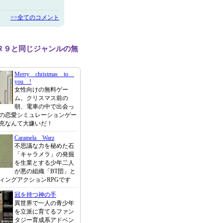
>>全てのコメント
Ｒ９と同じジャンルの無
Merry christmas to
you !
女性向けの無料ゲー
ム。クリスマス前の
朝、電車の中で出会っ
の恋愛シミュレーションゲー
充なんて大嫌いだ！
Caramela Warz
不思議な力を秘めた石
「キャラメラ」の発掘
を生業とする少年二人
が悪の組織「BT団」と
ィングアクションRPGです
冠を持つ神の手
異世界で一人の青少年
を立派に育てるファン
タジー育成系アドベン