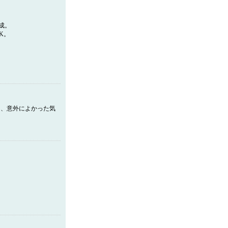
成。
K。
、意外によかった気