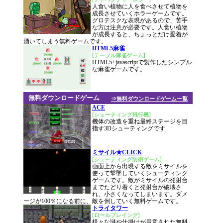
人食い植物に人を食べさせて植物を
成長させていくホラーゲームです。
グロテスクな表現があるので、苦手
な方は注意が必要です。人食い植物
が成長すると、ちょっとだけ愛着が
湧いてしまう無料ゲームです。
HTML5麻雀
[テーブル麻雀ゲーム]
HTML5+javascriptで製作したシンプル
な麻雀ゲームです。
無料ダウンロードゲーム
⇒無料ダウンロードゲーム一覧
ACE
[シューティング飛行機]
機体の改造を重ね最終ステージを目
指す3Dシューティングです
ミサイル★CLICK
[シューティング防衛ゲーム]
画面上から出現する敵をミサイルを
使って撃墜していくシューティング
ゲームです。敵がミサイルの発射台
までたどり着くと発射台が破壊さ
れ、小さくなってしまいます。ダメ
ージが100％になる前に、敵を倒していく無料ゲームです。
トライタワー
[ロールプレイング]
様々な謎や仕掛けが用意された無料