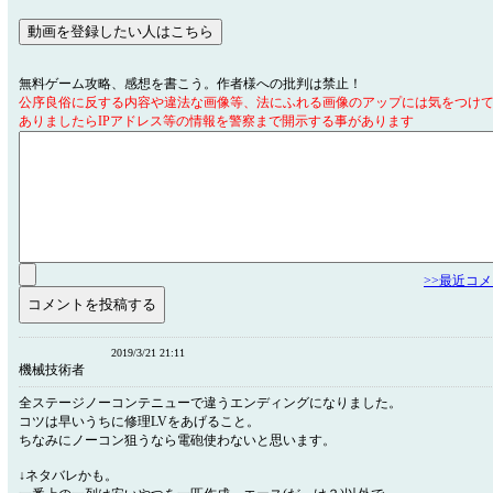
無料ゲーム攻略、感想を書こう。作者様への批判は禁止！
公序良俗に反する内容や違法な画像等、法にふれる画像のアップには気をつけ
ありましたらIPアドレス等の情報を警察まで開示する事があります
>>最近コ
2019/3/21 21:11
機械技術者
全ステージノーコンテニューで違うエンディングになりました。
コツは早いうちに修理LVをあげること。
ちなみにノーコン狙うなら電砲使わないと思います。
↓ネタバレかも。