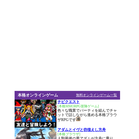
本格オンラインゲーム
無料オンラインゲーム一覧
チビクエスト
[本格MMORPG冒険ゲーム]
色々な職業でパーティを組んでチャ
ットで話しながら進める本格ブラウ
ザRPGです
アダムとイヴと彷徨えし方舟
[本格ブラウザ]
人類最後の男アダムが方舟に乗り、