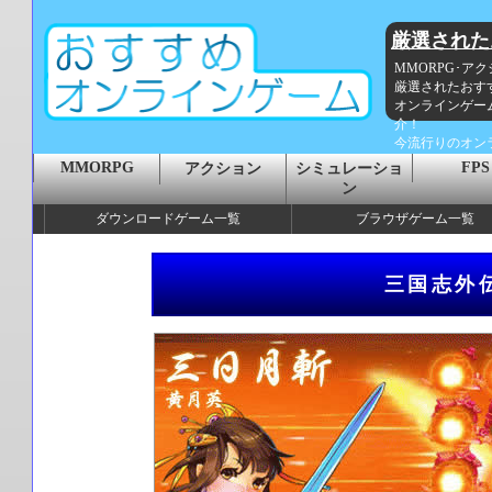
厳選された
MMORPG･ア
厳選されたおす
オンラインゲー
介！
今流行りのオン
MMORPG
FPS
アクション
シミュレーショ
ン
ダウンロードゲーム一覧
ブラウザゲーム一覧
三国志外