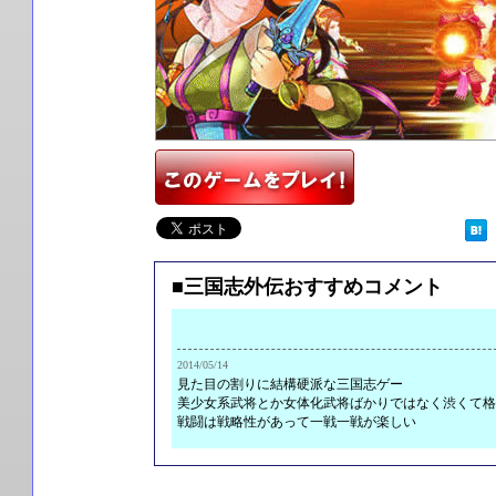
■三国志外伝おすすめコメント
2014/05/14
見た目の割りに結構硬派な三国志ゲー

美少女系武将とか女体化武将ばかりではなく渋くて格